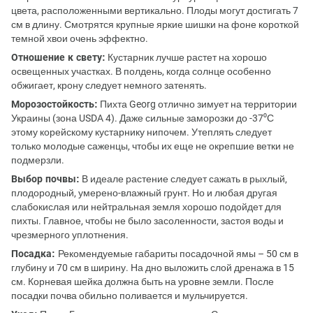
цвета, расположенными вертикально. Плоды могут достигать 7
см в длину. Смотрятся крупные яркие шишки на фоне короткой
темной хвои очень эффектно.
Отношение к свету:
Кустарник лучше растет на хорошо
освещенных участках. В полдень, когда солнце особенно
обжигает, крону следует немного затенять.
Морозостойкость:
Пихта Georg отлично зимует на территории
Украины (зона USDA 4). Даже сильные заморозки до -37⁰С
этому корейскому кустарнику нипочем. Утеплять следует
только молодые саженцы, чтобы их еще не окрепшие ветки не
подмерзли.
Выбор почвы:
В идеале растение следует сажать в рыхлый,
плодородный, умерено-влажный грунт. Но и любая другая
слабокислая или нейтральная земля хорошо подойдет для
пихты. Главное, чтобы не было засоленности, застоя воды и
чрезмерного уплотнения.
Посадка:
Рекомендуемые габариты посадочной ямы – 50 см в
глубину и 70 см в ширину. На дно выложить слой дренажа в 15
см. Корневая шейка должна быть на уровне земли. После
посадки почва обильно поливается и мульчируется.