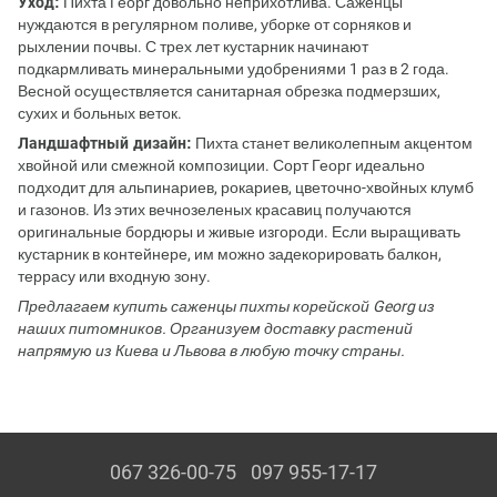
Уход:
Пихта Георг довольно неприхотлива. Саженцы
нуждаются в регулярном поливе, уборке от сорняков и
рыхлении почвы. С трех лет кустарник начинают
подкармливать минеральными удобрениями 1 раз в 2 года.
Весной осуществляется санитарная обрезка подмерзших,
сухих и больных веток.
Ландшафтный дизайн:
Пихта станет великолепным акцентом
хвойной или смежной композиции. Сорт Георг идеально
подходит для альпинариев, рокариев, цветочно-хвойных клумб
и газонов. Из этих вечнозеленых красавиц получаются
оригинальные бордюры и живые изгороди. Если выращивать
кустарник в контейнере, им можно задекорировать балкон,
террасу или входную зону.
Предлагаем купить саженцы пихты корейской Georg из
наших питомников. Организуем доставку растений
напрямую из Киева и Львова в любую точку страны.
067 326-00-75
097 955-17-17