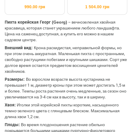
990.00 грн
1 504.00 грн
Пихта корейская Георг (Georg)
– вечнозеленая хвойная
красавица, которая станет украшением любого ландшафта.
Цена на саженец доступная, а купить его можно в нашем
садовом центре.
Внешний вид:
Крона раскидистая, неправильной формы, но
при этом очень аккуратная. Маленькая пихта с пространными,
свободно растущими побегами и крупными шишками. Сорт уже
долгое время остается предметом восхищения ценителей
хвойников.
Размеры:
Во взрослом возрасте высота кустарника не
превышает 1 м, диаметр кроны при этом может достигать 1,5 м
и более. Темпы роста растения очень медленные, за сезон оно
увеличивается на 3-4 см как в высоту, так и в ширину.
Хвоя:
Иголки этой корейской пихты короткие, насыщенного
темно-зеленого цвета с глянцевым блеском. Максимальная
длина хвои 1,2 см.
Плоды:
Во время плодоношения растение обильно
покрывается большими шишками пурпурно-фиолетового