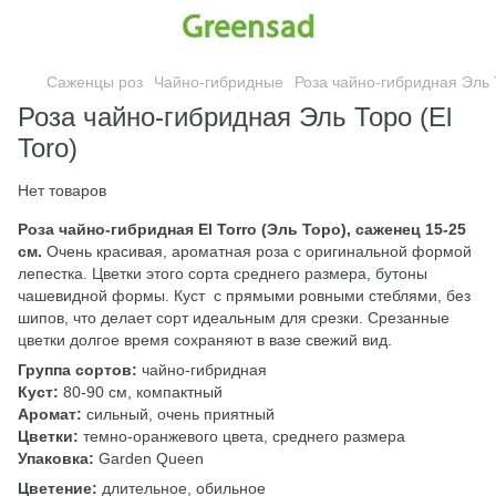
Саженцы роз
Чайно-гибридные
Роза чайно-гибридная Эль Т
Роза чайно-гибридная Эль Торо (El
Toro)
Нет товаров
Роза чайно-гибридная El Torro (Эль Торо), саженец 15-25
см.
Очень красивая, ароматная роза с оригинальной формой
лепестка. Цветки этого сорта среднего размера, бутоны
чашевидной формы. Куст с прямыми ровными стеблями, без
шипов, что делает сорт идеальным для срезки. Срезанные
цветки долгое время сохраняют в вазе свежий вид.
Группа сортов:
чайно-гибридная
Куст:
80-90 см, компактный
Аромат:
сильный, очень приятный
Цветки:
темно-оранжевого цвета, среднего размера
Упаковка:
Garden Queen
Цветение:
длительное, обильное