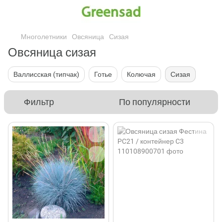
Многолетники
Овсяница
Сизая
Овсяница сизая
Валлисская (типчак)
Готье
Колючая
Сизая
Фильтр
По популярности