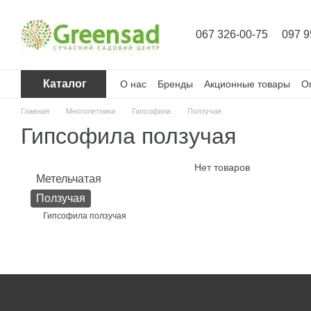
Перейти к основному контенту
067 326-00-75
097 9
Каталог
О нас
Бренды
Акционные товары
О
Главная
Многолетники
Гипсофила
Ползучая
Гипсофила ползучая
Нет товаров
Метельчатая
Ползучая
Гипсофила ползучая