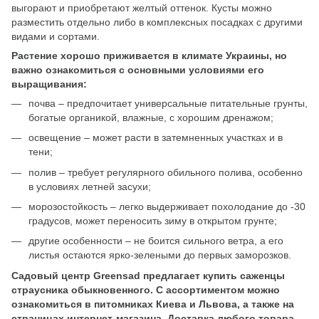
выгорают и приобретают желтый оттенок. Кусты можно
разместить отдельно либо в комплексных посадках с другими
видами и сортами.
Растение хорошо приживается в климате Украины, но
важно ознакомиться с основными условиями его
выращивания:
почва ‒ предпочитает универсальные питательные грунты,
богатые органикой, влажные, с хорошим дренажом;
освещение ‒ может расти в затемненных участках и в
тени;
полив ‒ требует регулярного обильного полива, особенно
в условиях летней засухи;
морозостойкость ‒ легко выдерживает похолодание до -30
градусов, может переносить зиму в открытом грунте;
другие особенности ‒ не боится сильного ветра, а его
листья остаются ярко-зелеными до первых заморозков.
Садовый центр Greensad предлагает купить саженцы
страусника обыкновенного. С ассортиментом можно
ознакомиться в питомниках Киева и Львова, а также на
страницах интернет-магазина. Доставка любого товара