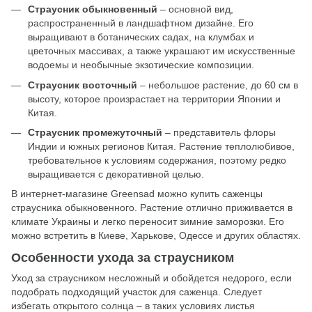
Страусник обыкновенный
‒ основной вид,
распространенный в ландшафтном дизайне. Его
выращивают в ботанических садах, на клумбах и
цветочных массивах, а также украшают им искусственные
водоемы и необычные экзотические композиции.
Страусник восточный
‒ небольшое растение, до 60 см в
высоту, которое произрастает на территории Японии и
Китая.
Страусник промежуточный
‒ представитель флоры
Индии и южных регионов Китая. Растение теплолюбивое,
требовательное к условиям содержания, поэтому редко
выращивается с декоративной целью.
В интернет-магазине Greensad можно купить саженцы
страусника обыкновенного. Растение отлично приживается в
климате Украины и легко переносит зимние заморозки. Его
можно встретить в Киеве, Харькове, Одессе и других областях.
Особенности ухода за страусником
Уход за страусником несложный и обойдется недорого, если
подобрать подходящий участок для саженца. Следует
избегать открытого солнца ‒ в таких условиях листья