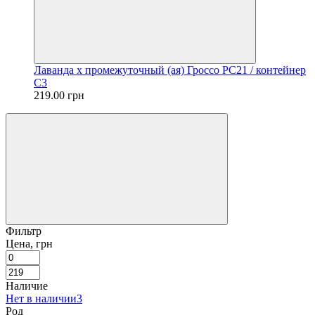
Лаванда x промежуточный (ая) Гроссо PC21 / контейнер
C3
219.00 грн
Фильтр
Цена, грн
Наличие
Нет в наличии
3
Род