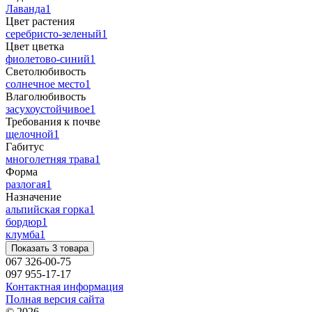
Лаванда
1
Цвет растения
серебристо-зеленый
1
Цвет цветка
фиолетово-синий
1
Светолюбивость
солнечное место
1
Влаголюбивость
засухоустойчивое
1
Требования к почве
щелочной
1
Габитус
многолетняя трава
1
Форма
разлогая
1
Назначение
альпийская горка
1
бордюр
1
клумба
1
Показать 3 товара
067 326-00-75
097 955-17-17
Контактная информация
Полная версия сайта
© 2026