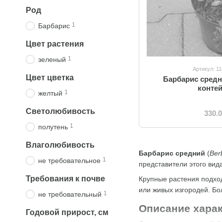
Род
1
Барбарис
Цвет растения
1
зеленый
Артикул: 1
Цвет цветка
Барбарис средн
конте
1
желтый
Светолюбивость
330.
1
полутень
Влаголюбивость
Барбарис средний
(
Ber
1
не требовательное
представители этого вид
Требования к почве
Крупные растения подхо
или живых изгородей. Б
1
не требовательный
Описание харак
Годовой прирост, см