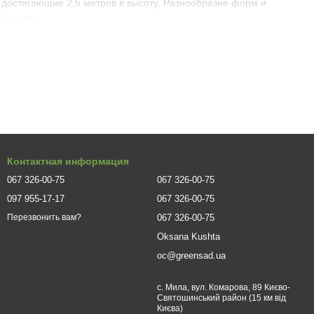
 достигающие 2,5 метров в высоту. Разнообразие форм и
участка.
нуждается в периодической подрезке с целью придания ей
ую крону с веточками, склоняющимися к земле. Некоторые из
Контактная информация
(до -24 градусов Цельсия), без проблем переносят
067 326-00-75
067 326-00-75
унт.
097 955-17-17
067 326-00-75
067 326-00-75
Перезвонить вам?
отростков;
Oksana Kushta
oc@greensad.ua
с. Мила, вул. Комарова, 89 Києво-
Святошинський район (15 км від
Києва)