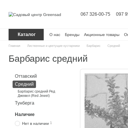
Перейти к основному контенту
067 326-00-75
097 9
Каталог
О нас
Бренды
Акционные товары
О
Главная
Лиственные и цветущие кустарники
Барбарис
Средний
Барбарис средний
Оттавский
Средний
Барбарис средний Ред
Джевел (Red Jewel)
Тунберга
Наличие
1
Нет в наличии