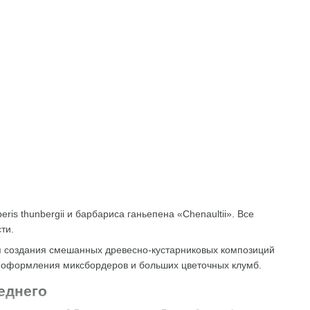
is thunbergii и барбариса ганьепена «Chenaultii». Все
ти.
ля создания смешанных древесно-кустарниковых композиций
 оформления миксбордеров и больших цветочных клумб.
еднего