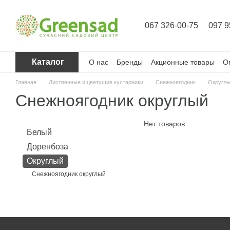
Перейти к основному контенту
067 326-00-75
097 9
Каталог
О нас
Бренды
Акционные товары
О
Главная
Лиственные и цветущие кустарники
Снежноягодник
Округл
Снежноягодник округлый
Нет товаров
Белый
Доренбоза
Округлый
Снежноягодник округлый