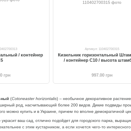
10402700313
Артикул: 110402700315
тальный / контейнер
Кизильник горизонтальный Штам
C5
/ контейнер C10 / высота штам
00 грн
997.00 грн
ьный
(
Cotoneaster horizontalis
) – необычное декоративное растени
ширный род, насчитывающий более 200 видов. Дикие подвиды прои
ого можно купить и в Украине, причем по вполне демократичной це
 украсит ваш сад, отлично подойдет для городского парка, выращи
екательнее с этим кустарником, а если хочется чего-то интересног