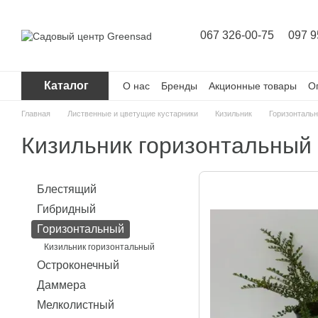
Перейти к основному контенту
067 326-00-75
097 9
Каталог
О нас
Бренды
Акционные товары
О
Главная
Лиственные и цветущие кустарники
Кизильник
Горизонталь
Кизильник горизонтальный
Блестящий
Гибридный
Горизонтальный
Кизильник горизонтальный
Остроконечный
Даммера
Мелколистный