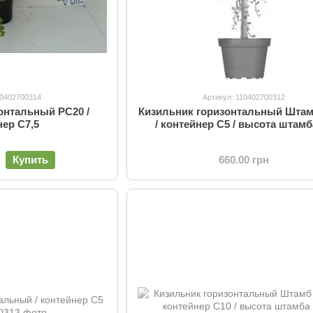
10402700314
Артикул: 110402700312
онтальный PC20 /
Кизильник горизонтальный Штам
нер C7,5
/ контейнер C5 / высота штамб
Купить
660.00 грн