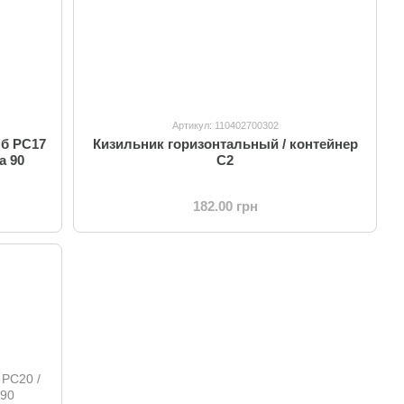
Артикул: 110402700302
б PC17
Кизильник горизонтальный / контейнер
а 90
C2
182.00 грн