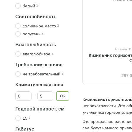
2
белый
Светолюбивость
2
солнечное место
2
полутень
Влаголюбивость
Артикул: 1
2
влаголюбивое
Кизильник горизон
Требования к почве
2
не требовательный
297.
Климатическая зона
От Климатическая зона
До Климатическая зона
OK
Кизильник горизонтал
неприхотливости. Это об
Годовой прирост, см
кизильника горизонтальн
2
15
Это прекрасное растение
сад будут намного привл
Габитус