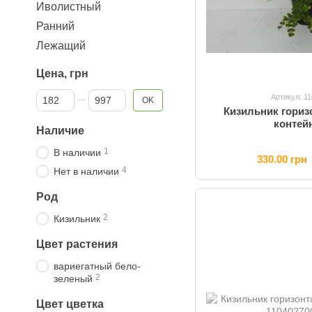
Иволистный
Ранний
Лежащий
Цена, грн
От Цена, грн
До Цена, грн
Артикул: 1
OK
Кизильник гориз
контей
Наличие
1
В наличии
330.00 грн
4
Нет в наличии
Род
2
Кизильник
Цвет растения
вариегатный бело-
2
зеленый
Цвет цветка