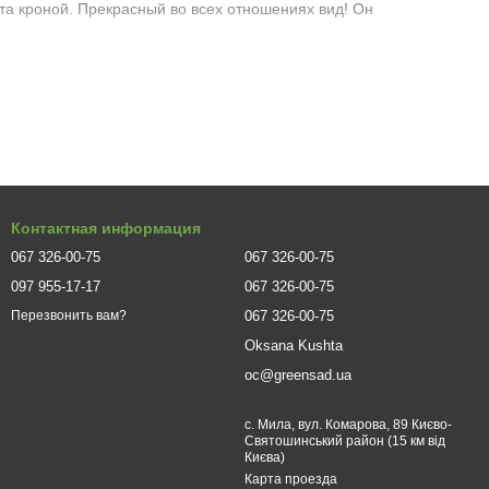
та кроной. Прекрасный во всех отношениях вид! Он
ие 70 см в росте. В ширину его сильно ветвистая крона
орму. Листва густая, но мелкая – около сантиметра или чуть
ивым: красным с багряным оттенком.
есяцев. Цветки – мелкие звездочки розового цвета, почти
делая куст еще ярче и привлекательнее. Ягоды безвкусные и у
Контактная информация
отных – отравиться ими нельзя.
067 326-00-75
067 326-00-75
й почвы как паутина, не давая ему сползать. Благодаря
097 955-17-17
067 326-00-75
, особенно каменистых.
067 326-00-75
Перезвонить вам?
Oksana Kushta
никам. Качество саженцев в нашем садовом центре
oc@greensad.ua
ику болезней и обрабатывают от вредителей. Правильно
имату, не страдают от жары и не боятся зимних холодов.
с. Мила, вул. Комарова, 89 Києво-
Святошинський район (15 км від
уходу и частоте полива. Также важна зимостойкость
Києва)
Карта проезда