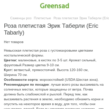
Саженцы роз
Плетистые
Роза плетистая Эрик Таберли (Eric
Роза плетистая Эрик Таберли (Eric
Tabarly)
Нет товаров
Невысокая плетистая роза с густомахровыми цветками
ностальгической формы.
Цветки:
малиновые, в кистях по 3-5 шт. Аромат сильный,
фруктовый.Размер цветка 9-10 см.
Куст:
ветвистый, прямостоячий. Высота 120-160 см,
Ширина 70 см.
Особенности сорта
: морозостойкий (USDA:Шестая зона).
Рекомендации по посадке
: лучше всего розы высаживать на
солнечных местах, которые защищены от ветра. Почва
должна быть слабокислой и рыхлой. Перед тем, как
высаживать растения в землю, необходимо обнажить корни и
опустить на некоторое время в воду, для того, чтобы они
насытились влагой. Если вы опустите растение целиком – это