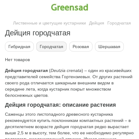
Лиственные и цветущие кустарники
Дейция
Городчатая
Дейция городчатая
Гибридная
Городчатая
Розовая
Шершавая
Нет товаров
Дейция городчатая
(
Deutzia crenata
) – один из красивейших
представителей семейства Гортензиевых. От других растений
своего рода отличается шикарным внешним видом в
середине лета, когда кустарник покрыт множеством
белоснежных цветов.
Дейция городчатая: описание растения
Саженцы этого листопадного древесного кустарника
рекомендуется купить поклонникам компактных растений – в
десятилетнем возрасте дейция городчатая редко вырастает
выше 2,5 м в высоту, тем более, что ее необходимо регулярно
подвергать омолаживающей стрижке. Имеет изящную