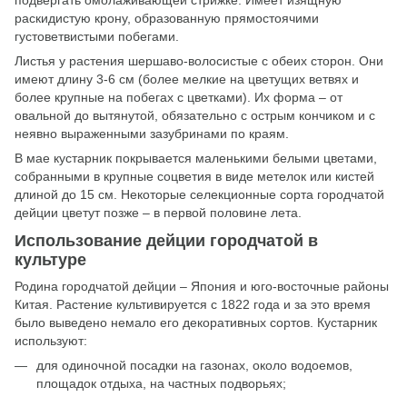
раскидистую крону, образованную прямостоячими
густоветвистыми побегами.
Листья у растения шершаво-волосистые с обеих сторон. Они
имеют длину 3-6 см (более мелкие на цветущих ветвях и
более крупные на побегах с цветками). Их форма – от
овальной до вытянутой, обязательно с острым кончиком и с
неявно выраженными зазубринами по краям.
В мае кустарник покрывается маленькими белыми цветами,
собранными в крупные соцветия в виде метелок или кистей
длиной до 15 см. Некоторые селекционные сорта городчатой
дейции цветут позже – в первой половине лета.
Использование дейции городчатой в
культуре
Родина городчатой дейции – Япония и юго-восточные районы
Китая. Растение культивируется с 1822 года и за это время
было выведено немало его декоративных сортов. Кустарник
используют:
для одиночной посадки на газонах, около водоемов,
площадок отдыха, на частных подворьях;