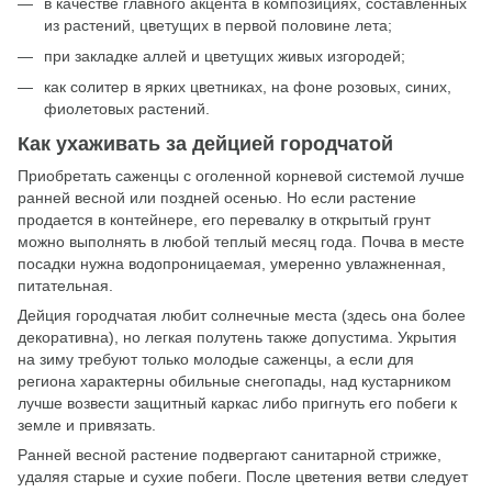
в качестве главного акцента в композициях, составленных
из растений, цветущих в первой половине лета;
при закладке аллей и цветущих живых изгородей;
как солитер в ярких цветниках, на фоне розовых, синих,
фиолетовых растений.
Как ухаживать за дейцией городчатой
Приобретать саженцы с оголенной корневой системой лучше
ранней весной или поздней осенью. Но если растение
продается в контейнере, его перевалку в открытый грунт
можно выполнять в любой теплый месяц года. Почва в месте
посадки нужна водопроницаемая, умеренно увлажненная,
питательная.
Дейция городчатая любит солнечные места (здесь она более
декоративна), но легкая полутень также допустима. Укрытия
на зиму требуют только молодые саженцы, а если для
региона характерны обильные снегопады, над кустарником
лучше возвести защитный каркас либо пригнуть его побеги к
земле и привязать.
Ранней весной растение подвергают санитарной стрижке,
удаляя старые и сухие побеги. После цветения ветви следует