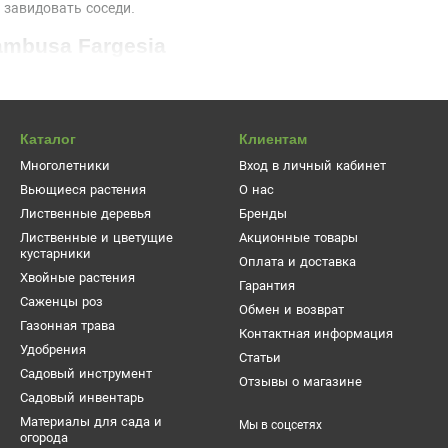
 завидовать соседи.
mbusa Fargesia
амбук Фаргезия сильно отличается от быстрорастущих огромных 
ться даже на небольших придомовых участках в Киеве и в конте
т собой куст средней плотности, состоящий из большого количест
Каталог
Клиентам
еленой массы, что только добавляет растению очарования. Моло
Многолетники
Вход в личный кабинет
зелено-желтым.
Вьющиеся растения
О нас
а Фаргезия 2-4 метра, в ширину куст редко разрастается больше,
Лиственные деревья
Бренды
а посадки. Рост и плотность кустарника набираются медленно, е
Лиственные и цветущие
Акционные товары
ставкой. Растение хорошо переносит обрезку, именно поэтому он
кустарники
Оплата и доставка
Хвойные растения
Гарантия
Саженцы роз
мбук Фаргезия
Обмен и возврат
Газонная трава
Контактная информация
 ландшафтного дизайна с бамбуком недостаточно выбрать качестве
Удобрения
Статьи
кательный внешний вид, необходимо учитывать определенные фак
Садовый инструмент
Отзывы о магазине
Садовый инвентарь
Материалы для сада и
Мы в соцсетях
огорода