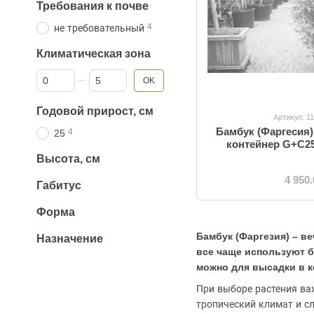
Требования к почве
4
не требовательный
Климатическая зона
От Климатическая зона
До Климатическая зона
OK
Годовой прирост, см
Артикул: 1
Бамбук (Фаргесия
4
25
контейнер G+C25
Высота, см
4 950
Габитус
Форма
Бамбук (Фаргезия) – в
Назначение
все чаще используют б
можно для высадки в к
При выборе растения важ
тропический климат и с