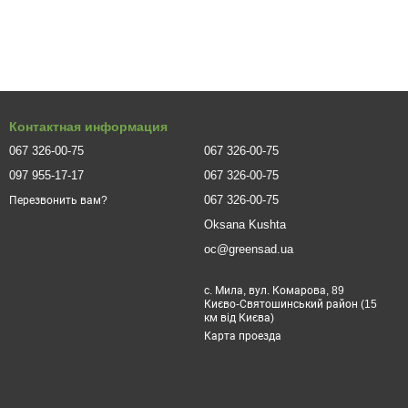
стеблей. Имеет скромные размеры и слабо разрастается,
йнерах на балконе.
ва тонких побегов. Растут они вертикально, но постепенно
Контактная информация
дые побеги окрашены в нежный зеленый, который постепенно
067 326-00-75
067 326-00-75
097 955-17-17
067 326-00-75
 чем на 1,5 метра. Такой компактный вид делает его более
067 326-00-75
Перезвонить вам?
сли требуется высокое растение, лучше сразу купить
Oksana Kushta
о стало таким популярным в виде формованной изгороди
oc@greensad.ua
с. Мила, вул. Комарова, 89
Києво-Святошинський район (15
нные саженцы. К виду Fargesia относится более 40 сортов.
км від Києва)
торы, которые влияют на рост и декоративность куста.
Карта проезда