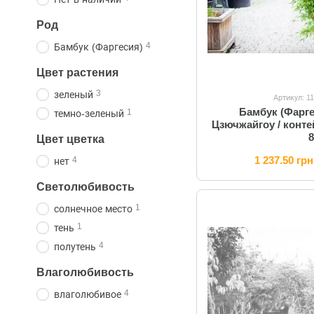
Род
4
Бамбук (Фаргесия)
Цвет растения
3
зеленый
Артикул: 1
Бамбук (Фарг
1
темно-зеленый
Цзючжайгоу / конте
Цвет цветка
1 237.50 грн
4
нет
Светолюбивость
1
солнечное место
1
тень
4
полутень
Влаголюбивость
4
влаголюбивое