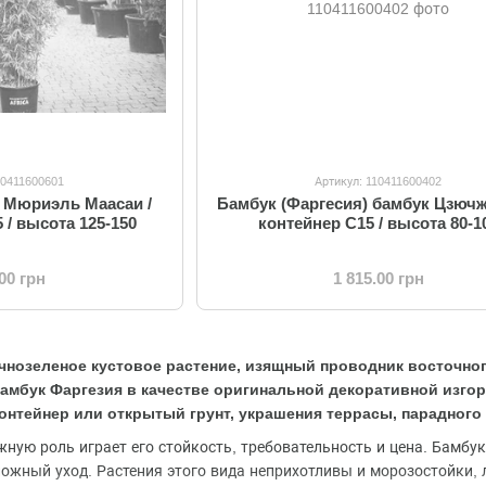
10411600601
Артикул: 110411600402
) Мюриэль Маасаи /
Бамбук (Фаргесия) бамбук Цзючж
 / высота 125-150
контейнер C15 / высота 80-1
.00 грн
1 815.00 грн
ечнозеленое кустовое растение, изящный проводник восточн
амбук Фаргезия в качестве оригинальной декоративной изгор
онтейнер или открытый грунт, украшения террасы, парадного 
ную роль играет его стойкость, требовательность и цена. Бамбук
ложный уход. Растения этого вида неприхотливы и морозостойки,