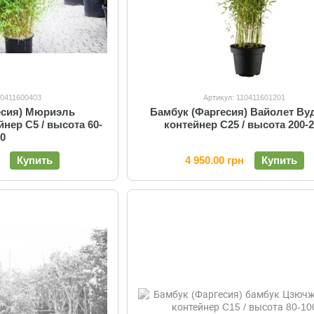
10411600403
Артикул: 110411601201
есия) Мюриэль
Бамбук (Фаргесия) Вайолет Вуд
йнер C5 / высота 60-
контейнер C25 / высота 200-
80
Купить
4 950.00 грн
Купить