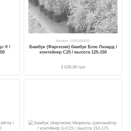
Артикул: 110411600501
с ® /
Бамбук (Фаргесия) бамбук Блю Лизард /
250
контейнер C25 / высота 125-150
3 630.00 грн