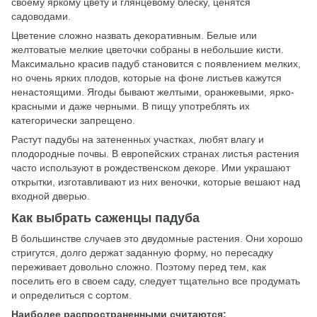
своему яркому цвету и глянцевому блеску, ценятся
садоводами.
Цветение сложно назвать декоративным. Белые или
желтоватые мелкие цветочки собраны в небольшие кисти.
Максимально красив падуб становится с появлением мелких,
но очень ярких плодов, которые на фоне листьев кажутся
ненастоящими. Ягоды бывают желтыми, оранжевыми, ярко-
красными и даже черными. В пищу употреблять их
категорически запрещено.
Растут падубы на затененных участках, любят влагу и
плодородные почвы. В европейских странах листья растения
часто используют в рождественском декоре. Ими украшают
открытки, изготавливают из них веночки, которые вешают над
входной дверью.
Как выбрать саженцы падуба
В большинстве случаев это двудомные растения. Они хорошо
стригутся, долго держат заданную форму, но пересадку
переживает довольно сложно. Поэтому перед тем, как
поселить его в своем саду, следует тщательно все продумать
и определиться с сортом.
Наиболее распространенными считаются: