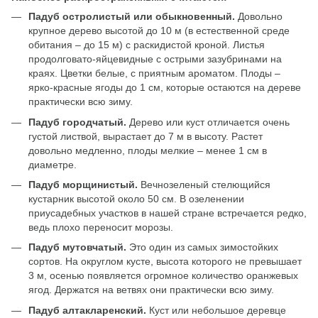
Падуб остролистый или обыкновенный.
Довольно
крупное дерево высотой до 10 м (в естественной среде
обитания – до 15 м) с раскидистой кроной. Листья
продолговато-яйцевидные с острыми зазубринами на
краях. Цветки белые, с приятным ароматом. Плоды –
ярко-красные ягоды до 1 см, которые остаются на дереве
практически всю зиму.
Падуб городчатый.
Дерево или куст отличается очень
густой листвой, вырастает до 7 м в высоту. Растет
довольно медленно, плоды мелкие – менее 1 см в
диаметре.
Падуб морщинистый.
Вечнозеленый стелющийся
кустарник высотой около 50 см. В озеленении
приусадебных участков в нашей стране встречается редко,
ведь плохо переносит морозы.
Падуб мутовчатый.
Это один из самых зимостойких
сортов. На округлом кусте, высота которого не превышает
3 м, осенью появляется огромное количество оранжевых
ягод. Держатся на ветвях они практически всю зиму.
Падуб алтакларенский.
Куст или небольшое деревце