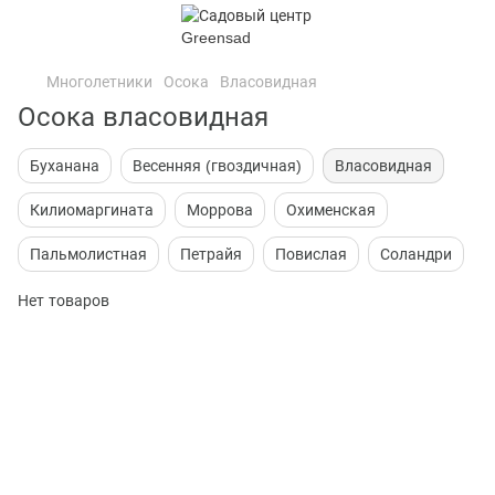
Многолетники
Осока
Власовидная
Осока власовидная
Буханана
Весенняя (гвоздичная)
Власовидная
Килиомаргината
Моррова
Охименская
Пальмолистная
Петрайя
Повислая
Соландри
Нет товаров