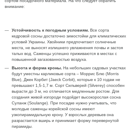
сортом посадочного материала. На что следует обратить
внимание:
Устойчивость к погодным условиям.
Все сорта
кедровой сосны достаточно зимостойки для климатических
условий Украины. Хвойники предпочитают солнечные
места, не выносят излишнего увлажнения почвы и застоя
талых вод. Саженцы успешно приживаются в местах с
повышенной загазованностью воздуха.
Высота и форма кроны.
На небольших садовых участках
будут уместны карликовые сорта – Моррис Блю (Morris
Blue), Джек Корбит (Jaeck Corbit), которые к 10 годам не
превышают 1,5-1,7 м. Сорт Сильверей (Silverey) способен
вырасти до 3 м, но отличается медленным ростом. Для
создания живой изгороди подойдет высокорослая сосна
Суланж (Soulange). При посадке нужно учитывать, что
молодые саженцы корейской сосны имеют
узкопирамидальную крону. У взрослых деревьев она
разрастается вширь и принимает форму перевернутой
пирамиды.