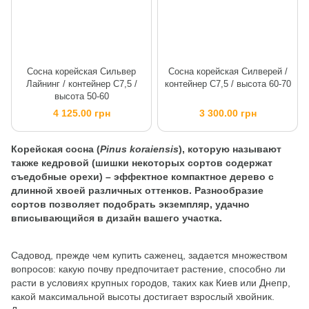
Сосна корейская Сильвер
Сосна корейская Силверей /
Лайнинг / контейнер C7,5 /
контейнер C7,5 / высота 60-70
высота 50-60
4 125.00 грн
3 300.00 грн
Корейская сосна (
Pinus koraiensis
), которую называют
также кедровой (шишки некоторых сортов содержат
съедобные орехи) – эффектное компактное дерево с
длинной хвоей различных оттенков. Разнообразие
сортов позволяет подобрать экземпляр, удачно
вписывающийся в дизайн вашего участка.
Садовод, прежде чем купить саженец, задается множеством
вопросов: какую почву предпочитает растение, способно ли
расти в условиях крупных городов, таких как Киев или Днепр,
какой максимальной высоты достигает взрослый хвойник.