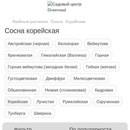
Хвойные растения
Сосна
Корейская
Сосна корейская
Австрийская (черная)
Белокорая
Веймутова
Крючковатая
Гималайская (Валлиха)
Горная
Горная веймутова (западная белая)
Гибкая (мягкая)
Густоцветковая
Джеффри
Мелкоцветковая
Обыкновенная
Низкая (стланиковая)
Кедровая
Корейская
Лучистая
Румелийская
Скрученная
Тунберга
Шверина
Фильтр
По популярности