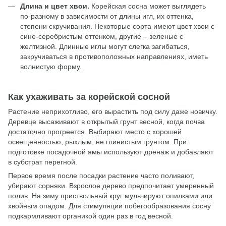
Длина и цвет хвои.
Корейская сосна может выглядеть
по-разному в зависимости от длины игл, их оттенка,
степени скручивания. Некоторые сорта имеют цвет хвои с
сине-серебристым оттенком, другие – зеленые с
желтизной. Длинные иглы могут слегка загибаться,
закручиваться в противоположных направлениях, иметь
волнистую форму.
Как ухаживать за корейской сосной
Растение неприхотливо, его вырастить под силу даже новичку.
Деревце высаживают в открытый грунт весной, когда почва
достаточно прогреется. Выбирают место с хорошей
освещенностью, рыхлым, не глинистым грунтом. При
подготовке посадочной ямы используют дренаж и добавляют
в субстрат перегной.
Первое время после посадки растение часто поливают,
убирают сорняки. Взрослое дерево предпочитает умеренный
полив. На зиму приствольный круг мульчируют опилками или
хвойным опадом. Для стимуляции побегообразования сосну
подкармливают органикой один раз в год весной.