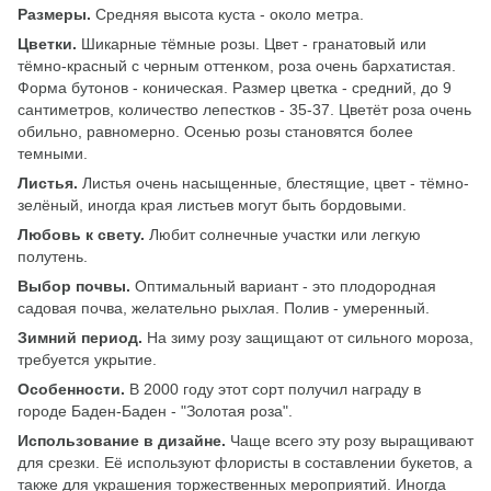
Размеры.
Средняя высота куста - около метра.
Цветки.
Шикарные тёмные розы. Цвет - гранатовый или
тёмно-красный с черным оттенком, роза очень бархатистая.
Форма бутонов - коническая. Размер цветка - средний, до 9
сантиметров, количество лепестков - 35-37. Цветёт роза очень
обильно, равномерно. Осенью розы становятся более
темными.
Листья.
Листья очень насыщенные, блестящие, цвет - тёмно-
зелёный, иногда края листьев могут быть бордовыми.
Любовь к свету.
Любит солнечные участки или легкую
полутень.
Выбор почвы.
Оптимальный вариант - это плодородная
садовая почва, желательно рыхлая. Полив - умеренный.
Зимний период.
На зиму розу защищают от сильного мороза,
требуется укрытие.
Особенности.
В 2000 году этот сорт получил награду в
городе Баден-Баден - "Золотая роза".
Использование в дизайне.
Чаще всего эту розу выращивают
для срезки. Её используют флористы в составлении букетов, а
также для украшения торжественных мероприятий. Иногда