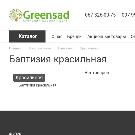
Перейти к основному контенту
067 326-00-75
097 9
Каталог
О нас
Бренды
Акционные товары
О
Главная
Многолетники
Баптизия
Красильная
Баптизия красильная
Нет товаров
Красильная
Баптизия красильная
© 2026