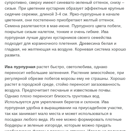
супротивно, сверху имеют синевато-зеленый оттенок, снизу –
сизые. При цветении кустарник образует эффектные крупные
сидячие сережки, длиной 3-4 см. Ярко-пурпурные в начале
цветения, они постепенно приобретают желтый оттенок.
Семена разлетаются в мае-июне. Пурпурного цвета побеги,
покрытые сизым налетом, тонкие и очень гибкие. Ива
пурпурная лучше других кустарников своего семейства
подходит для корзиночного плетения. Древесина белая и
гладкая, не желтеющая на воздухе. Корневая система хорошо
развита.
Ива пурпурная
растет быстро, светолюбива, однако
переносит небольшие затенения. Растение зимостойкое, при
регулярной обрезке побегов морозы ему не страшны. Хорошо
растет в городской среде, стойко переносит загазованность
воздуха. Предпочитает песчаные и известковые почвы.
Однако плохо переносит близость грунтовых вод.
Используется для укрепления берегов и склонов. Ива
пурпурная удобна в выращивании на приусадебном участке,
так как занимает мало места и может использоваться в
посадках любого вида. Из нее можно формировать плотные
бордюры и зеленые изгороди, которым можно придать