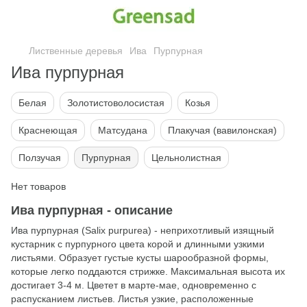
Лиственные деревья
Ива
Пурпурная
Ива пурпурная
Белая
Золотистоволосистая
Козья
Краснеющая
Матсудана
Плакучая (вавилонская)
Ползучая
Пурпурная
Цельнолистная
Нет товаров
Ива пурпурная - описание
Ива пурпурная (Salix purpurea) - неприхотливый изящный
кустарник с пурпурного цвета корой и длинными узкими
листьями. Образует густые кусты шарообразной формы,
которые легко поддаются стрижке. Максимальная высота их
достигает 3-4 м. Цветет в марте-мае, одновременно с
распусканием листьев. Листья узкие, расположенные