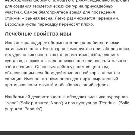
необходимую форму с помощью стрижки. Идеально подходит
для создания геометрических фигур на приусадебных
участках. Самое благоприятное время для проведения
стрижки – ранняя весна. Легко размножается черенками.
Взрослые кусты пересадку переносят плохо.
Лечебные свойства ивы
Ивовая кора содержит большое количество биологически
активных веществ. Ее отвар рекомендуется при заболеваниях
желудочно-кишечного тракта, ревматизме, заболеваниях
суставов, а также как жаропонижающее при воспалительных
заболеваниях. Основным действующим веществом,
объясняющим лечебное действие ивовой коры, является
салицин. Именно этот компонент дает ярко выраженный
противовоспалительный и обезболивающий эффект.
Наибольшей декоративностью обладают виды ива пурпурная
"Nana" (Salix purpurea 'Nana') и ива пурпурная "Pendula" (Salix
purpurea 'Pendula').