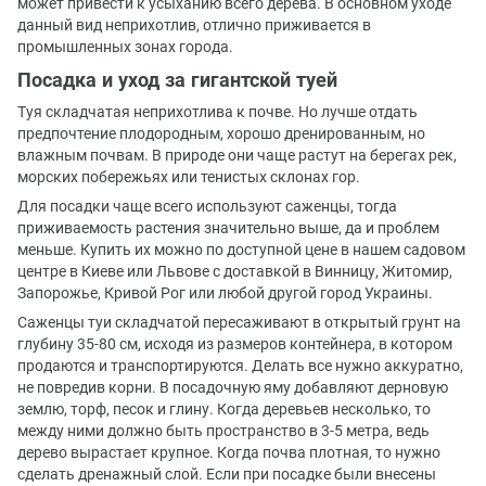
может привести к усыханию всего дерева. В основном уходе
данный вид неприхотлив, отлично приживается в
промышленных зонах города.
Посадка и уход за гигантской туей
Туя складчатая неприхотлива к почве. Но лучше отдать
предпочтение плодородным, хорошо дренированным, но
влажным почвам. В природе они чаще растут на берегах рек,
морских побережьях или тенистых склонах гор.
Для посадки чаще всего используют саженцы, тогда
приживаемость растения значительно выше, да и проблем
меньше. Купить их можно по доступной цене в нашем садовом
центре в Киеве или Львове с доставкой в Винницу, Житомир,
Запорожье, Кривой Рог или любой другой город Украины.
Саженцы туи складчатой пересаживают в открытый грунт на
глубину 35-80 см, исходя из размеров контейнера, в котором
продаются и транспортируются. Делать все нужно аккуратно,
не повредив корни. В посадочную яму добавляют дерновую
землю, торф, песок и глину. Когда деревьев несколько, то
между ними должно быть пространство в 3-5 метра, ведь
дерево вырастает крупное. Когда почва плотная, то нужно
сделать дренажный слой. Если при посадке были внесены