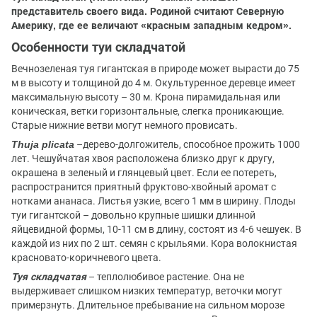
представитель своего вида. Родиной считают Северную
Америку, где ее величают «красным западным кедром».
Особенности туи складчатой
Вечнозеленая туя гигантская в природе может вырасти до 75
м в высоту и толщиной до 4 м. Окультуренное деревце имеет
максимальную высоту – 30 м. Крона пирамидальная или
коническая, ветки горизонтальные, слегка проникающие.
Старые нижние ветви могут немного провисать.
Thuja plicata
–дерево-долгожитель, способное прожить 1000
лет. Чешуйчатая хвоя расположена близко друг к другу,
окрашена в зеленый и глянцевый цвет. Если ее потереть,
распространится приятный фруктово-хвойный аромат с
нотками ананаса. Листья узкие, всего 1 мм в ширину. Плоды
туи гигантской – довольно крупные шишки длинной
яйцевидной формы, 10-11 см в длину, состоят из 4-6 чешуек. В
каждой из них по 2 шт. семян с крыльями. Кора волокнистая
красновато-коричневого цвета.
Туя складчатая
– теплолюбивое растение. Она не
выдерживает слишком низких температур, веточки могут
примерзнуть. Длительное пребывание на сильном морозе