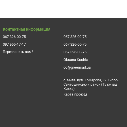
од ярко-зеленого оттенка.
Контактная информация
067 326-00-75
067 326-00-75
 диаметром кроны-подушки до 25 см, с мелкими тонкими
097 955-17-17
067 326-00-75
ается молочно-белыми большими и очень ароматными цветами.
067 326-00-75
Перезвонить вам?
Oksana Kushta
йлочная
(ее листья и стебли очень
вный стелющийся вариант крупки с темно-желтыми цветами и
oc@greensad.ua
ноцветущий гибрид).
с. Мила, вул. Комарова, 89 Києво-
Святошинський район (15 км від
Києва)
е 19-го столетия. Сегодня купить это растение можно и в
Карта проезда
яют ею газоны, посевы декоративных злаков и трав. Это
и и быстрорастущими декоративниками, которые могут легко