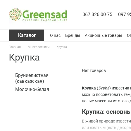
Перейти к основному контенту
067 326-00-75
097 9
Каталог
О нас
Бренды
Акционные товары
О
Главная
Многолетники
Крупка
Крупка
Нет товаров
Бруниелистная
(кавказская)
Крупка
(
Draba
) известна
Молочно-белая
можно посоветовать тем
целые массивы из этого 
Крупка: основн
В живой природе известн
или желтым (есть декора