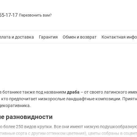
55-17-17
Перезвонить вам?
плата и доставка
Гарантия
Обмен и возврат
Контактная инф
 в ботанике также под названием
драба
– от своего латинского име
, кто предпочитает низкорослые ландшафтные композиции. Приятн
декоративника.
ые разновидности
о более 250 видов крупки. Все они имеют низкую подушкообразну
тивные сорта с другим оттенком цветения), цветы собраны в соцве