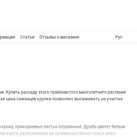
ормация
Статьи
Отзывы о магазине
Рус
ни. Купить рассаду этого травянистого многолетнего растения
ая цена саженцев крупки позволяет высаживать на участке
ю крону, прикорневые листья опушенные. Драба цветет белым
тия-кисти, расположены на преимущественно голых или с