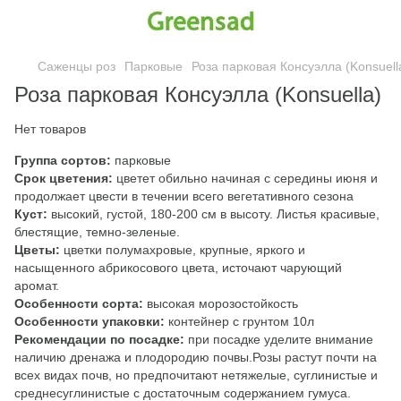
Саженцы роз
Парковые
Роза парковая Консуэлла (Konsuell
Роза парковая Консуэлла (Konsuella)
Нет товаров
Группа сортов:
парковые
Срок цветения:
цветет обильно начиная с середины июня и
продолжает цвести в течении всего вегетативного сезона
Куст:
высокий, густой, 180-200 см в высоту. Лиcтья красивые,
блестящие, темно-зеленые.
Цветы:
цветки полумахровые, крупные, яркого и
насыщенного абрикосового цвета, источают чарующий
аромат.
Особенности сорта:
высокая морозостойкость
Особенности упаковки:
контейнер с грунтом 10л
Рекомендации по посадке:
при посадке уделите внимание
наличию дренажа и плодородию почвы.Розы растут почти на
всех видах почв, но предпочитают нетяжелые, суглинистые и
среднесуглинистые с достаточным содержанием гумуса.