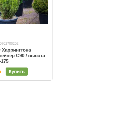
10702700202
с Харрингтона
тейнер C90 / высота
-175
н
Купить