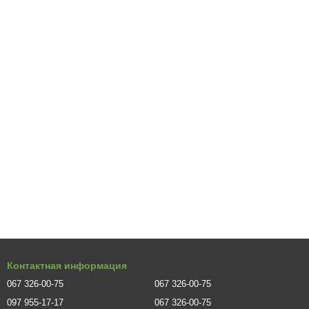
Контактная информация
067 326-00-75
067 326-00-75
097 955-17-17
067 326-00-75