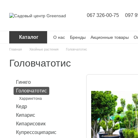
Перейти к основному контенту
067 326-00-75
097 9
Каталог
О нас
Бренды
Акционные товары
О
Главная
Хвойные растения
Головчатотис
Головчатотис
Гинкго
Головчатотис
Харрингтона
Кедр
Кипарис
Кипарисовик
Купрессоципарис