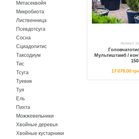
Метасеквойя
Микробиота
Лиственница
Псевдотсуга
Сосна
Артикул: 1
Сциадопитис
Головчатоти
Мультиштамб / кон
Таксодиум
150
Тис
17 078.00 гр
Тсуга
Туевик
Туя
Ель
Пихта
Можжевельники
Хвойные деревья
Хвойные кустарники