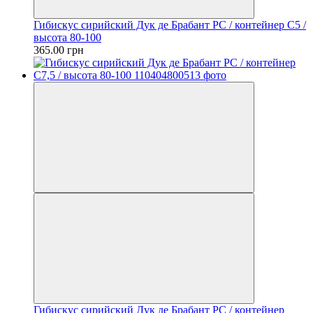
Гибискус сирийский Дук де Брабант PC / контейнер C5 /
высота 80-100
365.00 грн
Гибискус сирийский Дук де Брабант PC / контейнер