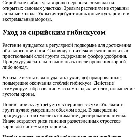
Сирийские гибискусы хорошо переносят зимовки на
открытых садовых участках. Зрелым растениям не страшны
сильные холода. Укрытия требуют лишь юные кустарники в
экстремальные морозы.
Уход за сирийским гибискусом
Растение нуждается в регулярной подкормке для достижения
обильного цветения. Садоводу стоит ежемесячно вносить в
приствольный слой грунта содержащие фосфор удобрения.
Процедуру желательно выполнять после орошения корней
либо дождя.
В начале весны важно удалять сухие, деформированные,
подмерзшие окончания стеблей гибискуса. Действие
стимулирует образование массы молодых веточек, повышение
густоты кроны.
Полив гибискусу требуется в периоды засухи. Увлажнять
грунт нужно умеренным объемом воды. В завершение
процедуры стоит уделить внимание дренированию почвы.
Иначе возрастет риск гниения разветвленных отростков
корневой системы кустарника.
Чтобы купить сирийский гибискус по доступной цене,