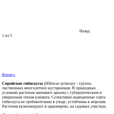
Назад
1
из 5
Вперед
Сирийские гибискусы
(
Hibiscus syriacus
) – группа
лиственных многолетних кустарников. В природных
условиях растения занимают ареалы с субтропическим и
умеренным типом климата. Селективно выведенные сорта
гибискуса не требовательны в уходе, устойчивы к морозам.
Растения культивируют в оранжереях, на садовых участках.