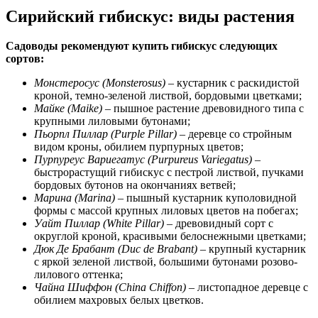
Сирийский гибискус: виды растения
Садоводы рекомендуют купить гибискус следующих
сортов:
Монстеросус (Monsterosus)
– кустарник с раскидистой
кроной, темно-зеленой листвой, бордовыми цветками;
Майке (Maike)
– пышное растение древовидного типа с
крупными лиловыми бутонами;
Пьорпл Пиллар (Purple Pillar)
– деревце со стройным
видом кроны, обилием пурпурных цветов;
Пурпуреус Вариегатус (Purpureus Variegatus)
–
быстрорастущий гибискус с пестрой листвой, пучками
бордовых бутонов на окончаниях ветвей;
Марина (Marina)
– пышный кустарник куполовидной
формы с массой крупных лиловых цветов на побегах;
Уайт Пиллар (White Pillar)
– древовидный сорт с
округлой кроной, красивыми белоснежными цветками;
Дюк Де Брабант (Duc de Brabant)
– крупный кустарник
с яркой зеленой листвой, большими бутонами розово-
лилового оттенка;
Чайна Шиффон (China Chiffon)
– листопадное деревце с
обилием махровых белых цветков.