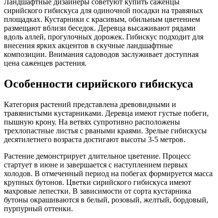
Ландшафтные дизайнеры советуют купить саженцы
сирийского гибискуса для одиночной посадки на травяных
площадках. Кустарники с красивым, обильным цветением
размещают вблизи беседок. Деревца высаживают рядами
вдоль аллей, прогулочных дорожек. Гибискус подходит для
внесения ярких акцентов в скучные ландшафтные
композиции. Внимания садоводов заслуживает доступная
цена саженцев растения.
Особенности сирийского гибискуса
Категория растений представлена древовидными и
травянистыми кустарниками. Деревца имеют густые побеги,
пышную крону. На ветвях супротивно расположены
трехлопастные листья с рваными краями. Зрелые гибискусы
десятилетнего возраста достигают высоты 3-5 метров.
Растение демонстрирует длительное цветение. Процесс
стартует в июне и завершается с наступлением первых
холодов. В отмеченный период на побегах формируется масса
крупных бутонов. Цветки сирийского гибискуса имеют
махровые лепестки. В зависимости от сорта кустарника
бутоны окрашиваются в белый, розовый, желтый, бордовый,
пурпурный оттенки.