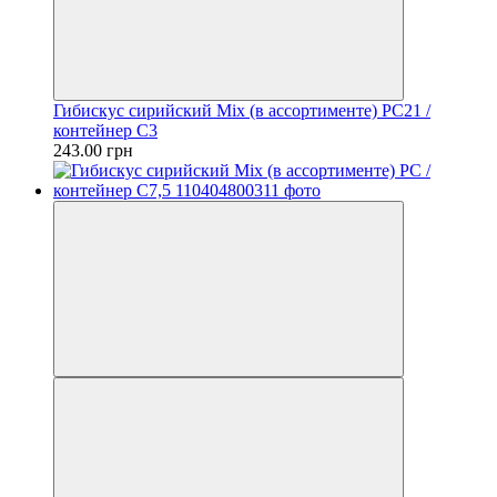
Гибискус сирийский Mix (в ассортименте) PC21 /
контейнер C3
243.00 грн