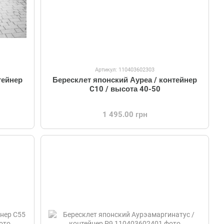
Артикул: 110403602303
тейнер
Бересклет японский Ауреа / контейнер
C10 / высота 40-50
1 495.00 грн