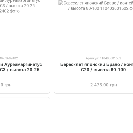
10403602402
Артикул: 110403601502
ий Аурэамаргинатус
Бересклет японский Браво / кон
 C3 / высота 20-25
C20 / высота 80-100
00 грн
2 475.00 грн