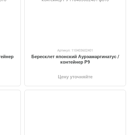
Артикул: 110403602401
тейнер
Бересклет японский Аурэамаргинатус /
контейнер P9
Цену уточняйте