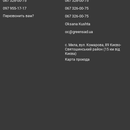
067 326-00-75
067 326-00-75
097 955-17-17
067 326-00-75
067 326-00-75
Перезвонить вам?
Oksana Kushta
oc@greensad.ua
с. Мила, вул. Комарова, 89 Києво-
Святошинський район (15 км від
Києва)
Карта проезда