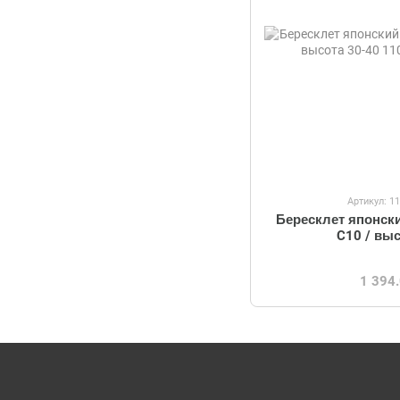
Артикул: 1
Бересклет японски
C10 / вы
1 394