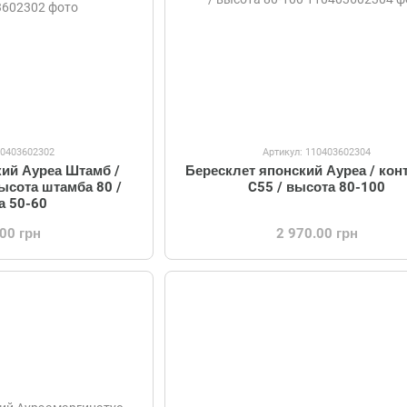
10403602302
Артикул: 110403602304
кий Ауреа Штамб /
Бересклет японский Ауреа / кон
высота штамба 80 /
C55 / высота 80-100
а 50-60
.00 грн
2 970.00 грн