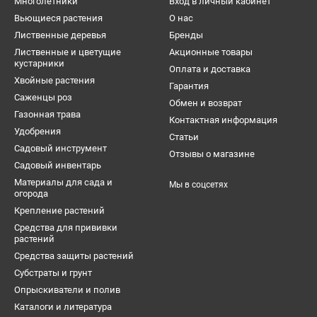
Многолетники
Вход в личный кабинет
Вьющиеся растения
О нас
Лиственные деревья
Бренды
Лиственные и цветущие
Акционные товары
кустарники
Оплата и доставка
Хвойные растения
Гарантия
Саженцы роз
Обмен и возврат
Газонная трава
Контактная информация
Удобрения
Статьи
Садовый инструмент
Отзывы о магазине
Садовый инвентарь
Материалы для сада и
Мы в соцсетях
огорода
Крепление растений
Средства для прививки
растений
Средства защиты растений
Субстраты и грунт
Опрыскиватели и полив
Каталоги и литература