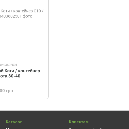
10403602501
й Кєти / контейнер
сота 30-40
.00 грн
Каталог
Клиентам