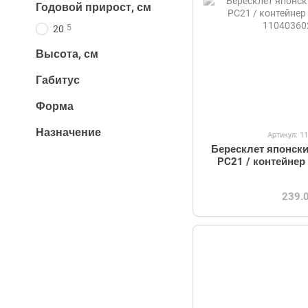
Годовой прирост, см
5
20
Высота, см
Габитус
Форма
Назначение
Артикул: 1
Бересклет японск
PC21 / контейнер
239.