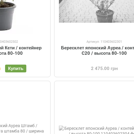
10403602502
Артикул: 110403602301
й Кєти / контейнер
Бересклет японский Ауреа / кон
ота 80-100
C20 / высота 80-100
н
Купить
2 475.00 грн