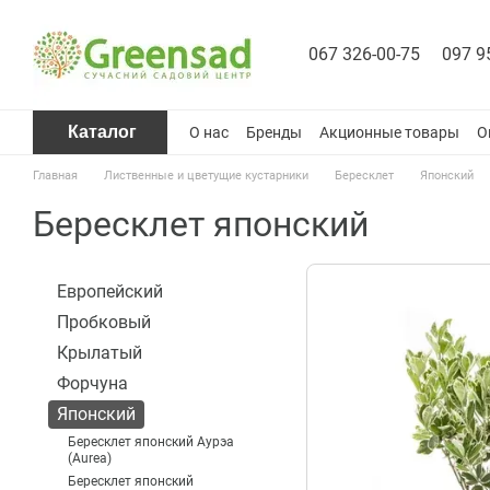
Перейти к основному контенту
067 326-00-75
097 9
Каталог
О нас
Бренды
Акционные товары
О
Главная
Лиственные и цветущие кустарники
Бересклет
Японский
Бересклет японский
Европейский
Пробковый
Крылатый
Форчуна
Японский
Бересклет японский Аурэа
(Aurea)
Бересклет японский