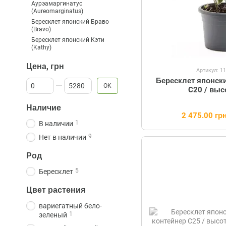
Аурэамаргинатус
(Aureomarginatus)
Бересклет японский Браво
(Bravo)
Бересклет японский Кэти
(Kathy)
Цена, грн
Артикул: 1
Бересклет японски
От Цена, грн
До Цена, грн
OK
C20 / выс
Наличие
2 475.00 гр
1
В наличии
9
Нет в наличии
Род
5
Бересклет
Цвет растения
вариегатный бело-
1
зеленый