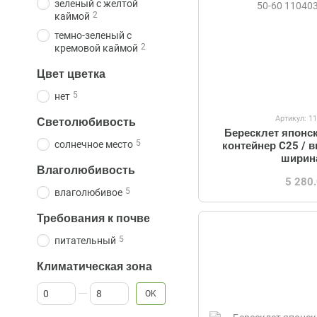
зеленый с желтой
2
каймой
темно-зеленый с
2
кремовой каймой
Цвет цветка
5
нет
Артикул: 1
Светолюбивость
Бересклет японс
5
солнечное место
контейнер C25 / 
ширин
Влаголюбивость
5 280
5
влаголюбивое
Требования к почве
5
питательный
Климатическая зона
От Климатическая зона
До Климатическая зона
OK