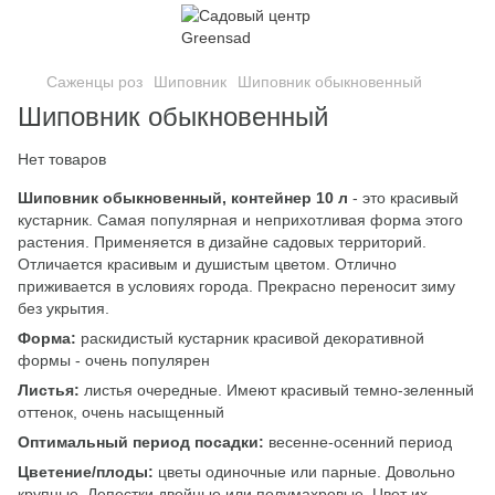
Саженцы роз
Шиповник
Шиповник обыкновенный
Шиповник обыкновенный
Нет товаров
Шиповник обыкновенный, контейнер 10 л
- это красивый
кустарник. Самая популярная и неприхотливая форма этого
растения. Применяется в дизайне садовых территорий.
Отличается красивым и душистым цветом. Отлично
приживается в условиях города. Прекрасно переносит зиму
без укрытия.
Форма:
раскидистый кустарник красивой декоративной
формы - очень популярен
Листья:
листья очередные. Имеют красивый темно-зеленный
оттенок, очень насыщенный
Оптимальный период посадки:
весенне-осенний период
Цветение/плоды:
цветы одиночные или парные. Довольно
крупные. Лепестки двойные или полумахровые. Цвет их