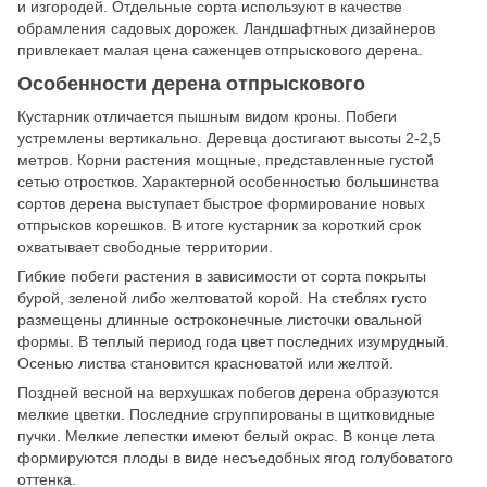
и изгородей. Отдельные сорта используют в качестве
обрамления садовых дорожек. Ландшафтных дизайнеров
привлекает малая цена саженцев отпрыскового дерена.
Особенности дерена отпрыскового
Кустарник отличается пышным видом кроны. Побеги
устремлены вертикально. Деревца достигают высоты 2-2,5
метров. Корни растения мощные, представленные густой
сетью отростков. Характерной особенностью большинства
сортов дерена выступает быстрое формирование новых
отпрысков корешков. В итоге кустарник за короткий срок
охватывает свободные территории.
Гибкие побеги растения в зависимости от сорта покрыты
бурой, зеленой либо желтоватой корой. На стеблях густо
размещены длинные остроконечные листочки овальной
формы. В теплый период года цвет последних изумрудный.
Осенью листва становится красноватой или желтой.
Поздней весной на верхушках побегов дерена образуются
мелкие цветки. Последние сгруппированы в щитковидные
пучки. Мелкие лепестки имеют белый окрас. В конце лета
формируются плоды в виде несъедобных ягод голубоватого
оттенка.