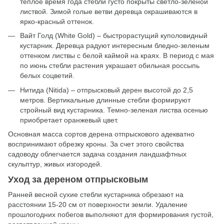
теплое время года стебли густо покрыты светло-зеленой
листвой. Зимой голые ветви деревца окрашиваются в
ярко-красный оттенок.
Вайт Голд (White Gold) – быстрорастущий куполовидный
кустарник. Деревца радуют интересным бледно-зеленым
оттенком листвы с белой каймой на краях. В период с мая
по июнь стебли растения украшает обильная россыпь
белых соцветий.
Нитида (Nitida) – отпрысковый дерен высотой до 2,5
метров. Вертикальные длинные стебли формируют
стройный вид кустарника. Темно-зеленая листва осенью
приобретает оранжевый цвет.
Основная масса сортов дерена отпрыскового адекватно
воспринимают обрезку кроны. За счет этого свойства
садоводу облегчается задача создания ландшафтных
скульптур, живых изгородей.
Уход за дереном отпрысковым
Ранней весной сухие стебли кустарника обрезают на
расстоянии 15-20 см от поверхности земли. Удаление
прошлогодних побегов выполняют для формирования густой,