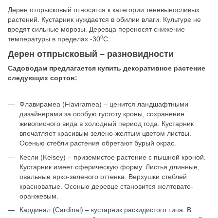
Дерен отпрысковый относится к категории теневыносливых
растений. Кустарник нуждается в обилии влаги. Культуре не
вредят сильные морозы. Деревца переносят снижение
о
температуры в пределах -30
C.
Дерен отпрысковый – разновидности
Садоводам предлагается купить декоративное растение
следующих сортов:
Флавирамеа (Flaviramea) – ценится ландшафтными
дизайнерами за особую густоту кроны, сохранение
живописного вида в холодный период года. Кустарник
впечатляет красивым зелено-желтым цветом листвы.
Осенью стебли растения обретают бурый окрас.
Кесли (Kelsey) – приземистое растение с пышной кроной.
Кустарник имеет сферическую форму. Листья длинные,
овальные ярко-зеленого оттенка. Верхушки стеблей
красноватые. Осенью деревце становится желтовато-
оранжевым.
Кардинал (Cardinal) – кустарник раскидистого типа. В