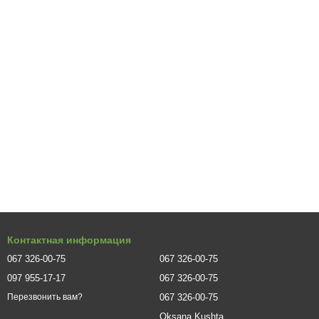
Контактная информация
067 326-00-75
067 326-00-75
097 955-17-17
067 326-00-75
067 326-00-75
Перезвонить вам?
Oksana Kushta