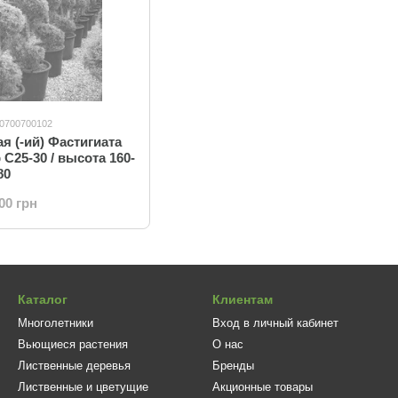
10700700102
я (-ий) Фастигиата
 C25-30 / высота 160-
80
.00 грн
Каталог
Клиентам
Многолетники
Вход в личный кабинет
Вьющиеся растения
О нас
Лиственные деревья
Бренды
Лиственные и цветущие
Акционные товары