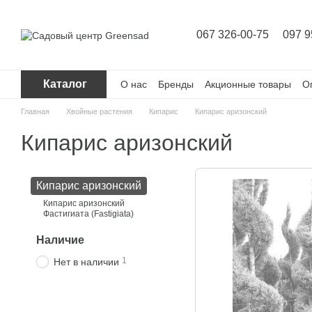
Перейти к основному контенту
067 326-00-75
097 9
Каталог
О нас
Бренды
Акционные товары
О
Главная
Хвойные растения
Кипарис
Кипарис аризонский
Кипарис аризонский
Кипарис аризонский
Кипарис аризонский
Фастигиата (Fastigiata)
Наличие
1
Нет в наличии