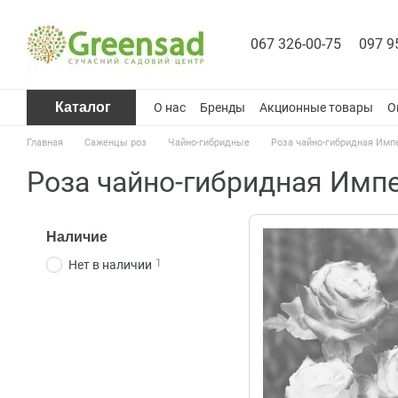
Перейти к основному контенту
067 326-00-75
097 9
Каталог
О нас
Бренды
Акционные товары
О
Главная
Саженцы роз
Чайно-гибридные
Роза чайно-гибридная Импе
Роза чайно-гибридная Импер
Наличие
1
Нет в наличии