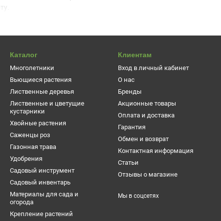
ту.
ке:
лучше всего розы высаживать на солнечных местах, которые 
высаживать растения в землю, необходимо обнажить корни и опустит
 растение целиком – это не будет ошибкой.
Каталог
Клиентам
я водой, приступаем к подготовке посадочной ямы. Ее размер долж
, что расстояние между ними следует быть 30-50 см. После чего до
Многолетники
Вход в личный кабинет
ого, как утрамбуете грунт, сделайте из земли небольшие бортики, 
Вьющиеся растения
О нас
асположения корней.
Лиственные деревья
Бренды
ли посажены, необходимо окучить их, для защиты нижних почек от 
Лиственные и цветущие
Акционные товары
кустарники
прихотлив. Очень декоративен, поэтому прекрасно подходит для сре
Оплата и доставка
Хвойные растения
од посадки:
лучше всего сажать весной (начало мая) или осенью.
Гарантия
Саженцы роз
Обмен и возврат
Газонная трава
Контактная информация
Удобрения
Статьи
Садовый инструмент
Отзывы о магазине
Садовый инвентарь
Материалы для сада и
Мы в соцсетях
огорода
Крепление растений