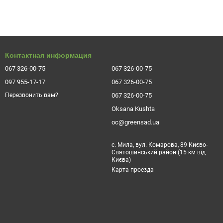
защищены от ветра. Почва должна быть слабокислой и
ь на некоторое время в воду, для того, чтобы они насытились
Контактная информация
ен становить около 30-50 см. Если Вы сажаете больше одного
бавьте немного удобрения, расположите внутри корень саженца
067 326-00-75
067 326-00-75
чтобы при следующем обильном поливе вода не растекалась, а
097 955-17-17
067 326-00-75
067 326-00-75
Перезвонить вам?
холода, ветра и других неблагоприятных погодных условий.
Oksana Kushta
зки и озеленения.
oc@greensad.ua
с. Мила, вул. Комарова, 89 Києво-
Святошинський район (15 км від
Києва)
Карта проезда