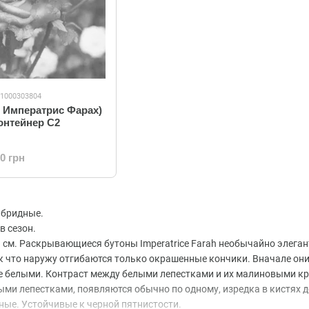
11000303804
) Императрис Фарах)
контейнер C2
00 грн
ибридные.
в сезон.
3 см. Раскрывающиеся бутоны Imperatrice Farah необычайно элега
ак что наружу отгибаются только окрашенные кончики. Вначале он
е белыми. Контраст между белыми лепестками и их малиновыми кра
ыми лепестками, появляются обычно по одному, изредка в кистях до
пные. Устойчивые к черной пятнистости.