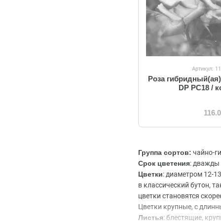
Артикул: 1
Роза гибридный(ая
DP PC18 / 
116.
Группа сортов:
чайно-г
Срок цветения
: дважды 
Цветки
: диаметром 12-1
в классический бутон, т
цветки становятся скоре
Цветки крупные, с длинн
Листья
: блестящие, кру