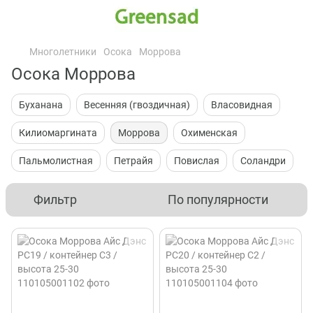
Многолетники
Осока
Моррова
Осока Моррова
Буханана
Весенняя (гвоздичная)
Власовидная
Килиомаргината
Моррова
Охименская
Пальмолистная
Петрайя
Повислая
Соландри
Фильтр
По популярности