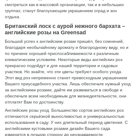
смотреться как в массовой организации, так и в небольших
группах; станут благоухающим украшением оград и зон
отдыха.
Британский лоск с аурой нежного бархата –
английские розы на Greensad
Большой успех к английским розам пришёл, без сомнений,
благодаря необычайному аромату и благородному виду, но и
по причине хорошей приспосабливаемости к различным
климатическим условиям. Некоторые виды английских роз
прекрасно подойдут и для нашей территории и садовых
участков. Но знайте, что эти цветы требуют особого ухода.
Этот вид роз непременно станет превосходным украшением
Вашего приусадебного участка. Лишь обеспечьте нужный уход
за английскими розами, дайте им развиваться в свободе и
обеспечьте всем необходимым для жизнедеятельности, они
отплатят Вам по достоинству.
Английские розы уход. Большинство сортов английских роз
отличаются серьёзной выносливостью и универсальностью
использования в саду. У них длительный период цветения. С
английскими кустовыми розами дизайн Вашего сада
изменится в лучшую сторону до неузнаваемости.