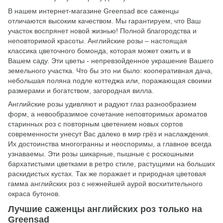
В нашем интернет-магазине Greensad все саженцы
отличаются высоким качеством. Мы гарантируем, что Ваш
участок воспрянет новой жизнью! Полной благородства и
неповторимой красоты. Английские розы – настоящая
классика цветочного бомонда, которая может ожить и в
Вашем саду. Эти цветы - непревзойденное украшение Вашего
земельного участка. Что бы это ни было: кооперативная дача,
небольшая поляна подле коттеджа или, поражающая своими
размерами и богатством, загородная вилла.
Английские розы удивляют и радуют глаз разнообразием
форм, а невообразимое сочетание неповторимых ароматов
старинных роз с повторным цветением новых сортов
современности унесут Вас далеко в мир грёз и наслаждения.
Их достоинства многогранны и неоспоримы, а главное всегда
узнаваемы. Эти розы шикарные, пышные с роскошными
бархатистыми цветками в ретро стиле, растущими на больших
раскидистых кустах. Так же поражает и природная цветовая
гамма английских роз с нежнейшей аурой восхитительного
окраса бутонов.
Лучшие саженцы английских роз только на
Greensad