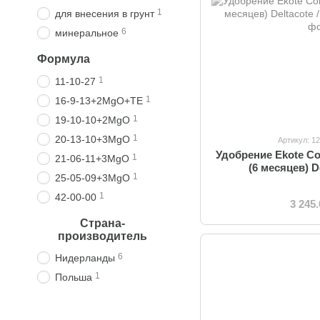
1
для внесения в грунт
6
минеральное
Формула
1
11-10-27
1
16-9-13+2MgO+TE
1
19-10-10+2MgO
1
20-13-10+3MgO
Артикул: 1
Удобрение Ekote Co
1
21-06-11+3MgO
(6 месяцев) De
1
25-05-09+3MgO
1
42-00-00
3 245
Страна-
производитель
6
Нидерланды
1
Польша