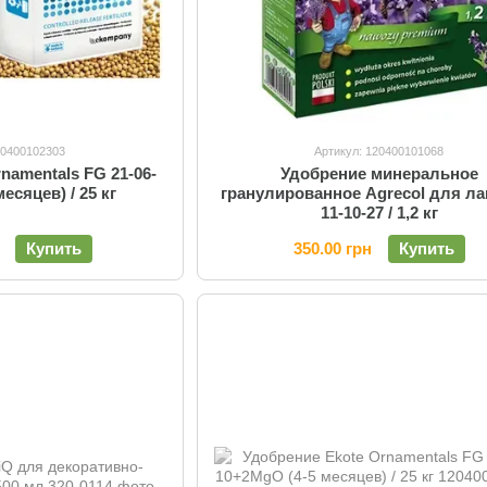
20400102303
Артикул: 120400101068
namentals FG 21-06-
Удобрение минеральное
есяцев) / 25 кг
гранулированное Agrecol для л
11-10-27 / 1,2 кг
Купить
350.00 грн
Купить