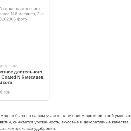
20400102366
зотное длительного
e Coated N 6 месяцев,
/ Экотэ
00 грн
мля не была на вашем участке, с течением времени в ней уменьша
звитии, снижается урожайность, вкусовые и декоративные качеств
вать комплексные удобрения.