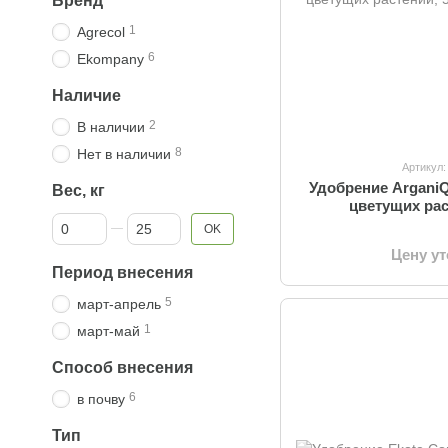
Бренд
1
Agrecol
6
Ekompany
Наличие
2
В наличии
8
Нет в наличии
Артикул:
Удобрение Argani
Вес, кг
цветущих рас
От Вес, кг
До Вес, кг
OK
Цену у
Период внесения
5
март-апрель
1
март-май
Способ внесения
6
в почву
Тип