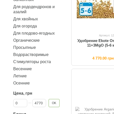
Для рододендронов и
азалий
Для хвойных
Для огорода
Для плодово-ягодных
Артикул: 1
Органические
Удобрение Ekote Or
11+3MgO (5-6 м
Просыпные
Водорастворимые
4 770.00 грн
Стимуляторы роста
Весенние
Летние
Осенние
Цена, грн
От Цена, грн
До Цена, грн
OK