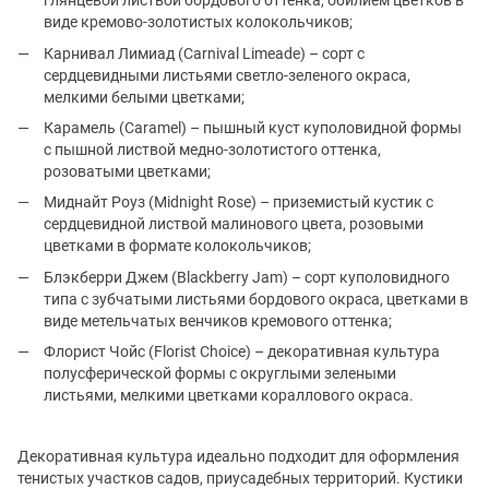
глянцевой листвой бордового оттенка, обилием цветков в
виде кремово-золотистых колокольчиков;
Карнивал Лимиад (Carnival Limeade) – сорт с
сердцевидными листьями светло-зеленого окраса,
мелкими белыми цветками;
Карамель (Caramel) – пышный куст куполовидной формы
с пышной листвой медно-золотистого оттенка,
розоватыми цветками;
Миднайт Роуз (Midnight Rose) – приземистый кустик с
сердцевидной листвой малинового цвета, розовыми
цветками в формате колокольчиков;
Блэкберри Джем (Blackberry Jam) – сорт куполовидного
типа с зубчатыми листьями бордового окраса, цветками в
виде метельчатых венчиков кремового оттенка;
Флорист Чойс (Florist Choice) – декоративная культура
полусферической формы с округлыми зелеными
листьями, мелкими цветками кораллового окраса.
Декоративная культура идеально подходит для оформления
тенистых участков садов, приусадебных территорий. Кустики