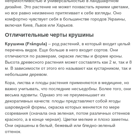
неприхотливостью и универсальностью в ландшафтном
дизайне. Это растение не может похвастать яркими цветами,
но все равно неизменно притягивает к себе взгляды. Оно
комфортно чувствует себя в большинстве городов Украины,
включая Киев, Львов или Харьков.
Отличительные черты крушины
Крушина (Frángula)
– род растений, в который входит целый
перечень видов. Еще больше в него входит сортов. Они
отличаются по размерам, окраске листвы и форме кроны.
Высота древесного растения может составлять как 2 м, так и 8
м. В зависимости от этого его называют как кустарником, так и
небольшим деревом.
Кора, листва и плоды растения применяются в медицине, но
важно учитывать, что последние несъедобны. Более того, они
весьма ядовиты. Однако это не преуменьшает их
декоративных качеств: плоды представляют собой ягоды
шаровидной формы, окраска которых меняется по мере
созревания (сначала она зеленая, потом различных оттенков
красного, а в конце черная). Цветки мелкие и плохо заметны.
Они окрашены в белый, бежевый или бледно-зеленый
оттенок.