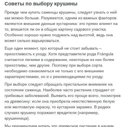
Советы по выбору крушины
Прежде чем купить саженцы крушины, следует узнать о ней
как можно больше. Разумеется, одним из важных факторов
являются внешние данные кустарника: это прямо влияет на
то, впишется ли он в общую картину садового участка.
Особенно хорошо нужно подумать над высотой, ведь она
может сильно варьироваться.
Еще один момент, про который не стоит забывать –
прихотливость к уходу. Хотя представители рода Frángula
считаются легкими в содержании, некоторые из них более
прихотливы, чем другие. Поэтому при выборе сорта
необходимо ознакомиться не только с его внешними
характеристиками, но и с рекомендациями по уходу.
При выборе следует обращать пристальное внимание на
состояние саженца. Наиболее часто растение страдает от
грибковых заболеваний. Выявить его проще всего, посмотрев
на древесину: если она приобрела неестественную белую
или желтоватую окраску, то кустарник заражен. В редких
случаях крушину поражают вредители (например,
крушинница).
Мы рекомендуем купить это древесное растение в нашем