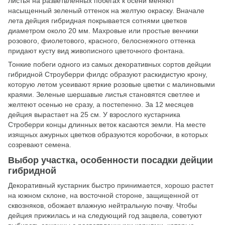
листья на разветвленных побегах к осени меняют
насыщенный зеленый оттенок на желтую окраску. Вначале
лета дейция гибридная покрывается сотнями цветков
диаметром около 20 мм. Махровые или простые венчики
розового, фиолетового, красного, белоснежного оттенка
придают кусту вид живописного цветочного фонтана.
Тонкие побеги одного из самых декоративных сортов дейции
гибридной Строуберри филдс образуют раскидистую крону,
которую летом усеивают яркие розовые цветки с малиновыми
краями. Зеленые шершавые листья становятся светлее и
желтеют осенью не сразу, а постепенно. За 12 месяцев
дейция вырастает на 25 см. У взрослого кустарника
Строберри концы длинных веток касаются земли. На месте
изящных ажурных цветков образуются коробочки, в которых
созревают семена.
Выбор участка, особенности посадки дейции
гибридной
Декоративный кустарник быстро принимается, хорошо растет
на южном склоне, на восточной стороне, защищенной от
сквозняков, обожает влажную нейтральную почву. Чтобы
дейция прижилась и на следующий год зацвела, советуют