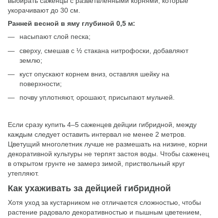
выбирать саженцы с разветвленными корнями, которые
укорачивают до 30 см.
Ранней весной в яму глубиной 0,5 м:
насыпают слой песка;
сверху, смешав с ½ стакана нитрофоски, добавляют
землю;
куст опускают корнем вниз, оставляя шейку на
поверхности;
почву уплотняют, орошают, присыпают мульчей.
Если сразу купить 4–5 саженцев дейции гибридной, между
каждым следует оставить интервал не менее 2 метров.
Цветущий многолетник лучше не размешать на низине, корни
декоративной культуры не терпят застоя воды. Чтобы саженец
в открытом грунте не замерз зимой, приствольный круг
утепляют.
Как ухаживать за дейцией гибридной
Хотя уход за кустарником не отличается сложностью, чтобы
растение радовало декоративностью и пышным цветением,