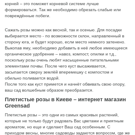
корней – это поможет корневой системе лучше
формироваться. Так же необходимо обрезать слабые или
повреждённые побеги.
Сажать розы можно как весной, так и осенью. Для посадки
выбирается место - по возможности склон, направленный в
сторону юга, и будет хорошо, если место немного затенено.
Выкопав яму, необходимо добавить в неё любое имеющееся
органическое удобрение – навоз, компост, опилки и т.д.,
поскольку розы очень любят насыщенные питательными
элементами почвы. После чего куст высаживается,
засыпается сверху землёй вперемешку с компостом и
обильно поливается водой.
После того как куст примется и начнёт обвивать свою опору,
ваш сад волшебным образом преобразится.
Плетистые розы в Киеве – интернет магазин
Greensad
Плетистые розы – это одни из самых красивых растений,
которые не только будут радовать Вас цветами и приятным
ароматом, но еще и сделают Ваш сад особенным. С
приходом весны, многие садоводы задаются вопросом, где же