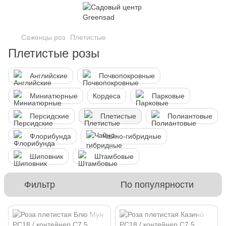
Саженцы роз
Плетистые
Плетистые розы
Английские
Почвопокровные
Миниатюрные
Кордеса
Парковые
Персидские
Плетистые
Полиантовые
Флорибунда
Чайно-гибридные
Шиповник
Штамбовые
Фильтр
По популярности