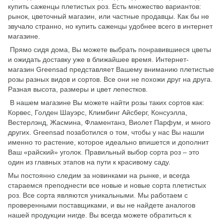
купить саженцы плетистых роз. Есть множество вариантов:
рынок, цветочный магазин, или частные продавцы. Как бы не
звучало странно, но купить саженцы удобнее всего в интернет
магазине.
Прямо сидя дома, Вы можете выбрать понравившиеся цветы
и ожидать доставку уже в ближайшее время. Интернет-
магазин Greensad представляет Вашему вниманию плетистые
розы разных видов и сортов. Все они не похожи друг на друга.
Разная высота, размеры и цвет лепестков.
В нашем магазине Вы можете найти розы таких сортов как:
Корвес, Голден Шауэрс, Климбинг Айсберг, Консуэлла,
Вестерлэнд, Жасмина, Фламентанз, Виолет Парфум, и много
других. Greensad позаботился о том, чтобы у нас Вы нашли
именно то растение, которое идеально впишется и дополнит
Ваш «райский» уголок. Правильный выбор сорта роз – это
один из главных этапов на пути к красивому саду.
Мы постоянно следим за новинками на рынке, и всегда
стараемся преподнести все новые и новые сорта плетистых
роз. Все сорта являются уникальными. Мы работаем с
проверенными поставщиками, и вы не найдете аналогов
нашей продукции нигде. Вы всегда можете обратиться к