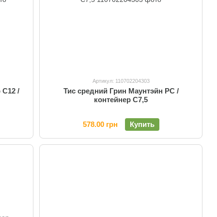
Артикул: 110702204303
Тис средний Грин Маунтэйн PC /
 C12 /
контейнер C7,5
578.00 грн
Купить