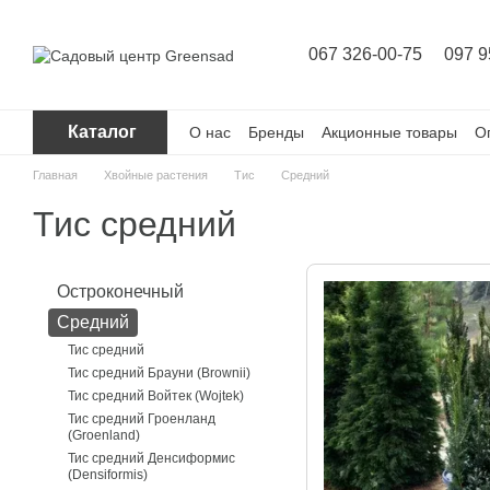
Перейти к основному контенту
067 326-00-75
097 9
Каталог
О нас
Бренды
Акционные товары
О
Главная
Хвойные растения
Тис
Средний
Тис средний
Остроконечный
Средний
Тис средний
Тис средний Брауни (Brownii)
Тис средний Войтек (Wojtek)
Тис средний Гроенланд
(Groenland)
Тис средний Денсиформис
(Densiformis)