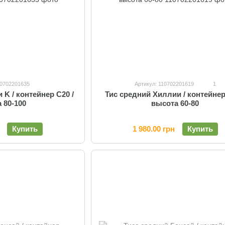
10702201635
Артикул: 110702201619
1
 K / контейнер C20 /
Тис средний Хиллии / контейнер
 80-100
высота 60-80
Купить
1 980.00 грн
Купить