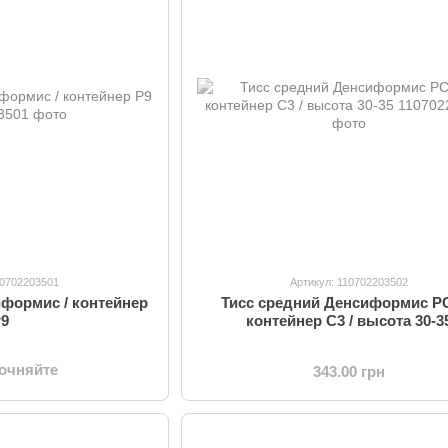
10702203501
Артикул: 110702203502
иформис / контейнер
Тисс средний Денсиформис PC
P9
контейнер C3 / высота 30-3
точняйте
343.00 грн