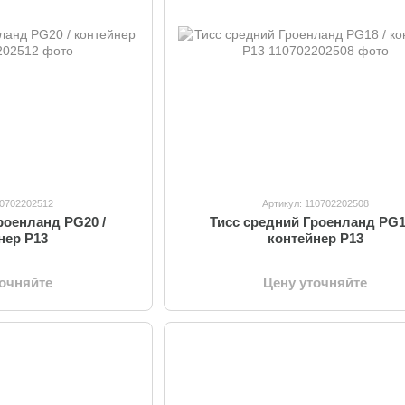
10702202512
Артикул: 110702202508
роенланд PG20 /
Тисс средний Гроенланд PG1
нер P13
контейнер P13
точняйте
Цену уточняйте