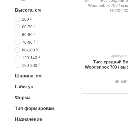
Высота, см
1
200
1
60-70
2
60-80
1
70-90
5
80-100
Артикул: 1
4
120-140
Тисс средний Бо
1
180-200
Woodenbox 700 / выс
Ширина, см
45 540
Габитус
Форма
Тип формировки
Назначение