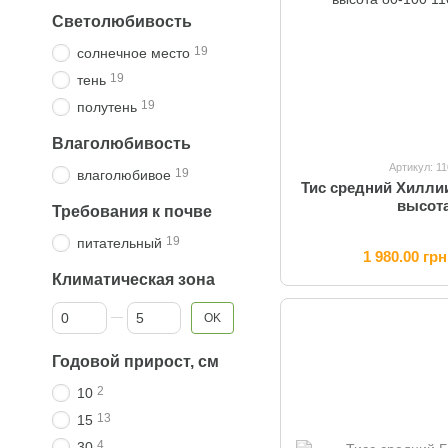
Светолюбивость
19
солнечное место
19
тень
19
полутень
Влаголюбивость
Артикул: 1
19
влаголюбивое
Тис средний Хиллии
высота
Требования к почве
19
питательный
1 980.00 грн
Климатическая зона
От Климатическая зона
До Климатическая зона
OK
Годовой прирост, см
2
10
13
15
4
30