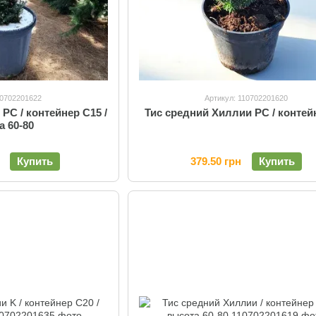
10702201622
Артикул: 110702201620
PC / контейнер C15 /
Тис средний Хиллии PC / контей
а 60-80
Купить
379.50 грн
Купить