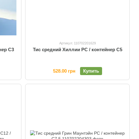
Артикул: 110702201629
нер C3
Тис средний Хиллии PC / контейнер C5
528.00 грн
Купить