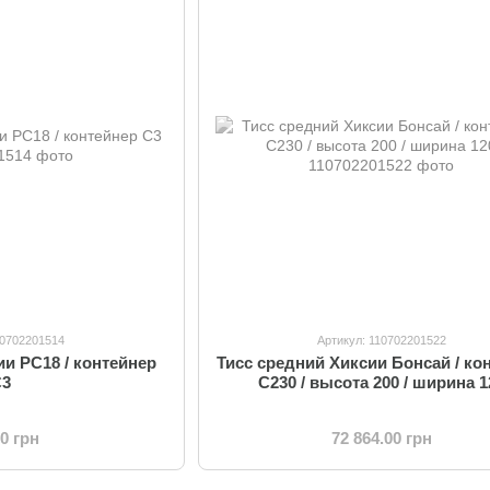
10702201514
Артикул: 110702201522
ии PC18 / контейнер
Тисс средний Хиксии Бонсай / ко
C3
C230 / высота 200 / ширина 1
00 грн
72 864.00 грн