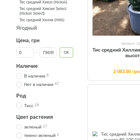
Тис средний Хикси (Hicksii)
Тис средний Хиксии Select
(Hicksii Select)
Тис средний Хилли (Hillii)
Ягодный
Цена, грн
Артикул: 1
Тис средний Хиллии 
От Цена, грн
До Цена, грн
OK
высот
Наличие
2 063.00 грн
6
В наличии
47
Нет в наличии
Род
19
Тисс
Цвет растения
17
зеленый
2
темно-зеленый