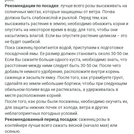
Рекомендации по посадке
: лучше всего розы высаживать на
солнечных местах, которые защищены от ветра. Почва
должна быть слабокислой и рыхлой. Перед тем, как
высаживать растения в землю, необходимо обнажить корни и
опустить на некоторое время в воду, для того, чтобы они
насытились влагой. Если вы опустите растение целиком – это
не будет ошибкой.
Пока саженец пропитается водой, приступаем к подготовке
посадочной ямы. Ее размер должен становить около 30-50 см.
Если Вы сажаете больше одного куста, необходимо знать, что
расстояние между ними следует быть 30-50 см. После чего
добавьте немного удобрения, расположите внутри корень
саженца и засыпьте ямку. После того, как утрамбуете грунт,
сделайте из земли небольшие бортики, чтобы при следующем
обильном поливе вода не растекалась, а удерживалась в
месте расположения корней.
После того, как розы были посажены, необходимо окучить их,
для защиты нижних почек от холода, ветра и других
неблагоприятных погодных условий.
Рекомендованный период посадки:
саженец розы в
контейнере лучше всего сажать весной (начало мая) или
осенью.