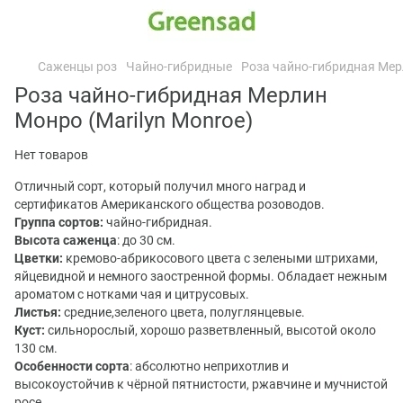
Саженцы роз
Чайно-гибридные
Роза чайно-гибридная Мерл
Роза чайно-гибридная Мерлин
Монро (Marilyn Monroe)
Нет товаров
Отличный сорт, который получил много наград и
сертификатов Американского общества розоводов.
Группа сортов:
чайно-гибридная.
Высота саженца
: до 30 см.
Цветки:
кремово-абрикосового цвета с зелеными штрихами,
яйцевидной и немного заостренной формы. Обладает нежным
ароматом с нотками чая и цитрусовых.
Листья:
средние,зеленого цвета, полуглянцевые.
Куст:
сильнорослый, хорошо разветвленный, высотой около
130 см.
Особенности сорта
: абсолютно неприхотлив и
высокоустойчив к чёрной пятнистости, ржавчине и мучнистой
росе.