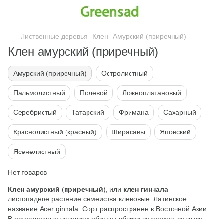
Лиственные деревья
Клен
Амурский (приречный)
Клен амурский (приречный)
Амурский (приречный)
Остролистный
Пальмолистный
Полевой
Ложноплатановый
Серебристый
Татарский
Фримана
Сахарный
Краснолистный (красный)
Ширасавы
Японский
Ясенелистный
Нет товаров
Клен амурский
(
приречный
), или
клен гиннала
–
листопадное растение семейства кленовые. Латинское
название Acer ginnala. Сорт распространен в Восточной Азии.
В естественных условиях обитает вблизи водоемов, селится