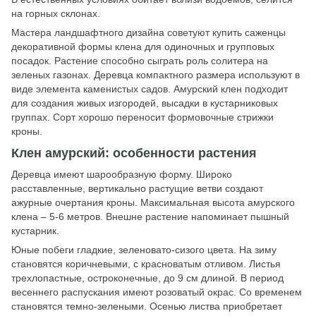
на горных склонах.
Мастера ландшафтного дизайна советуют купить саженцы
декоративной формы клена для одиночных и групповых
посадок. Растение способно сыграть роль солитера на
зеленых газонах. Деревца компактного размера используют в
виде элемента каменистых садов. Амурский клен подходит
для создания живых изгородей, высадки в кустарниковых
группах. Сорт хорошо переносит формовочные стрижки
кроны.
Клен амурский: особенности растения
Деревца имеют шарообразную форму. Широко
расставленные, вертикально растущие ветви создают
ажурные очертания кроны. Максимальная высота амурского
клена – 5-6 метров. Внешне растение напоминает пышный
кустарник.
Юные побеги гладкие, зеленовато-сизого цвета. На зиму
становятся коричневыми, с красноватым отливом. Листья
трехлопастные, остроконечные, до 9 см длиной. В период
весеннего распускания имеют розоватый окрас. Со временем
становятся темно-зелеными. Осенью листва приобретает