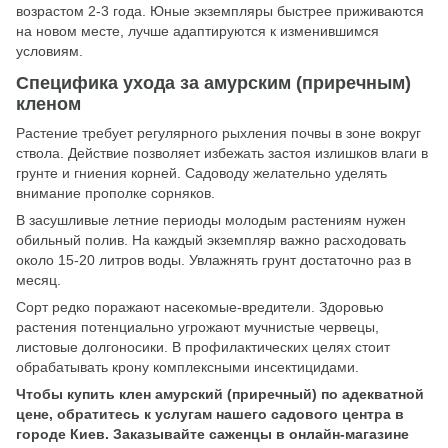
возрастом 2-3 года. Юные экземпляры быстрее приживаются
на новом месте, лучше адаптируются к изменившимся
условиям.
Специфика ухода за амурским (приречным)
кленом
Растение требует регулярного рыхления почвы в зоне вокруг
ствола. Действие позволяет избежать застоя излишков влаги в
грунте и гниения корней. Садоводу желательно уделять
внимание прополке сорняков.
В засушливые летние периоды молодым растениям нужен
обильный полив. На каждый экземпляр важно расходовать
около 15-20 литров воды. Увлажнять грунт достаточно раз в
месяц.
Сорт редко поражают насекомые-вредители. Здоровью
растения потенциально угрожают мучнистые червецы,
листовые долгоносики. В профилактических целях стоит
обрабатывать крону комплексными инсектицидами.
Чтобы купить клен амурский (приречный) по адекватной
цене, обратитесь к услугам нашего садового центра в
городе Киев. Заказывайте саженцы в онлайн-магазине