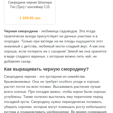
Смородина черная Шпалера
Trio (Тріо) / контейнер C15
1 320.00 грн
Черная смородина
- любимица садоводов. Эта ягода
практически всегда присутствует на дачных участках и в
огородах. Только при взгляде на ее плоды ощущается этот
знакомый с детства, любимый кисло-сладкий вкус. А как она
хороша, если потереть ее с сахаром! Зимой же она хранится
в виде сладкого варенья, с которым можно пить чай, не
добавляя сахар.
Как выращивать черную смородину?
Смородина черная - это кустарник из семейства
Крыжовниковых. Она не требует особого ухода и хорошо
растет почти на всех почвах. Высаживать растение лучше
всего осенью. При посадке важно, чтобы корни были хорошо
углублены. Также полезно выстилать яму перегноем перед
посадкой куста. Смородину нужно периодически поливать,
убирать сорняки, которые могут помешать росту небольшого
кустика и подкармливать удобрениями. Во время созревания