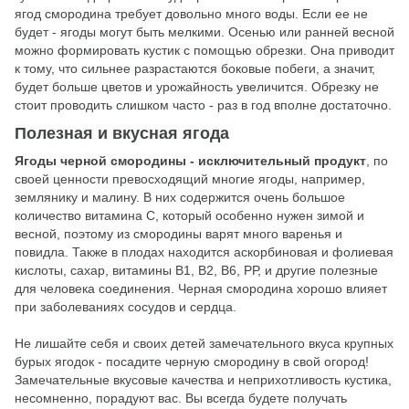
ягод смородина требует довольно много воды. Если ее не
будет - ягоды могут быть мелкими. Осенью или ранней весной
можно формировать кустик с помощью обрезки. Она приводит
к тому, что сильнее разрастаются боковые побеги, а значит,
будет больше цветов и урожайность увеличится. Обрезку не
стоит проводить слишком часто - раз в год вполне достаточно.
Полезная и вкусная ягода
Ягоды черной смородины - исключительный продукт
, по
своей ценности превосходящий многие ягоды, например,
землянику и малину. В них содержится очень большое
количество витамина С, который особенно нужен зимой и
весной, поэтому из смородины варят много варенья и
повидла. Также в плодах находится аскорбиновая и фолиевая
кислоты, сахар, витамины В1, В2, В6, РР, и другие полезные
для человека соединения. Черная смородина хорошо влияет
при заболеваниях сосудов и сердца.
Не лишайте себя и своих детей замечательного вкуса крупных
бурых ягодок - посадите черную смородину в свой огород!
Замечательные вкусовые качества и неприхотливость кустика,
несомненно, порадуют вас. Вы всегда будете получать