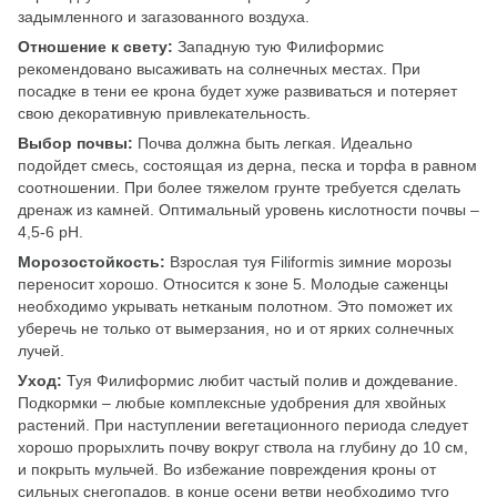
задымленного и загазованного воздуха.
Отношение к свету:
Западную тую Филиформис
рекомендовано высаживать на солнечных местах. При
посадке в тени ее крона будет хуже развиваться и потеряет
свою декоративную привлекательность.
Выбор почвы:
Почва должна быть легкая. Идеально
подойдет смесь, состоящая из дерна, песка и торфа в равном
соотношении. При более тяжелом грунте требуется сделать
дренаж из камней. Оптимальный уровень кислотности почвы –
4,5-6 pH.
Морозостойкость:
Взрослая туя Filiformis зимние морозы
переносит хорошо. Относится к зоне 5. Молодые саженцы
необходимо укрывать нетканым полотном. Это поможет их
уберечь не только от вымерзания, но и от ярких солнечных
лучей.
Уход:
Туя Филиформис любит частый полив и дождевание.
Подкормки – любые комплексные удобрения для хвойных
растений. При наступлении вегетационного периода следует
хорошо прорыхлить почву вокруг ствола на глубину до 10 см,
и покрыть мульчей. Во избежание повреждения кроны от
сильных снегопадов, в конце осени ветви необходимо туго