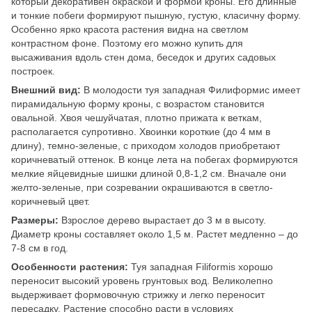
который
декоративен окраской и формой кроны. Его длинные
и тонкие побеги формируют пышную, густую, класичну форму.
Особенно ярко красота растения видна на светлом
контрастном фоне. Поэтому его можно купить для
высаживания вдоль стен дома, беседок и других садовых
построек.
Внешний вид:
В молодости туя западная Филиформис имеет
пирамидальную форму кроны, с возрастом становится
овальной. Хвоя чешуйчатая, плотно прижата к веткам,
располагается супротивно. Хвоинки короткие (до 4 мм в
длину), темно-зеленые, с приходом холодов приобретают
коричневатый оттенок. В конце лета на побегах формируются
мелкие яйцевидные шишки длиной 0,8-1,2 см. Вначале они
желто-зеленые, при созревании окрашиваются в светло-
коричневый цвет.
Размеры:
Взрослое
дерево вырастает до 3 м в высоту.
Диаметр кроны составляет около 1,5 м. Растет медленно – до
7-8 см в год.
Особенности растения:
Туя западная Filiformis хорошо
переносит высокий уровень грунтовых вод. Великолепно
выдерживает формовочную стрижку и легко переносит
пересадку. Растение способно расти в условиях