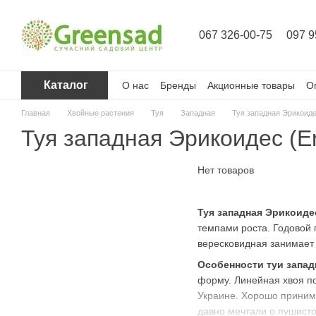
Перейти к основному контенту
067 326-00-75
097 9
Каталог
О нас
Бренды
Акционные товары
О
Главная
Хвойные растения
Туя
Западная
Туя западная Эрикоидес
Туя западная Эрикоидес (Er
Нет товаров
Туя западная Эрикоидес
темпами роста. Годовой 
вересковидная занимает
Особенности туи запад
форму. Линейная хвоя по
Украине. Хорошо принима
давно мечтали о пушистой