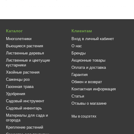
и юношеском возрасте хвоя слегка асимметрична, с годами станов
руктурой. Цвет темно-зеленый, в зимний период приобретает брон
ычный окрас.
ападной Эрикоидес (Ericoides):
Поверхностная, корни прорастаю
Каталог
Клиентам
ортировку и пересадку.
Многолетники
Вход в личный кабинет
 произрастания:
Туя западная Эрикоидес (Ericoides) не требовате
Вьющиеся растения
О нас
слишком тяжелые, перенасыщенные удобрениями почвы. Саженцы по
Лиственные деревья
Бренды
чных участках. Но если такой возможности нет, дерево растет и р
Лиственные и цветущие
Акционные товары
скошной.
кустарники
Оплата и доставка
Хвойные растения
шафтном дизайне:
Стройная и грациозная Thuja occidentalis Erico
Гарантия
Саженцы роз
не аккуратного зеленого газона. Послужит центром композиции ка
Обмен и возврат
Газонная трава
ными декоративными культурами и цветами, например, розами.
Контактная информация
Удобрения
ие саженцы туи западной Эрикоидес, стоит обратиться в садовый ц
Статьи
Садовый инструмент
ие не нуждается в особом уходе, достаточно первые два года пол
Отзывы о магазине
Садовый инвентарь
роны.
Материалы для сада и
Мы в соцсетях
огорода
Крепление растений