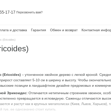
55-17-17
Перезвонить вам?
плата и доставка
Гарантия
Обмен и возврат
Контактная инфо
 (Ericoides)
icoides)
 (Ericoides)
– утонченное хвойное дерево с легкой кроной. Средн
прирост составляет 5-10 см в ширину и высоту. Чтобы окончательно
 высокие позиции в ландшафтном дизайне придомовых и коммерче
ной Эрикоидес:
Отличается нетипичным строением хвоинок, особ
степенно превращается в игловидную. Саженцы отличаются высоко
ются и растут как в крупных мегаполисах (Киев, Львов, Харьков), 
 туе, ее однозначно стоит купить.