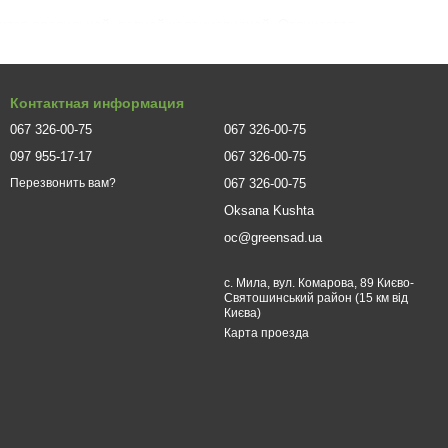
ится правильной, ровной колонновидной. Отличается
зовый с коричневым оттенком. Весной быстро
т за пределы границ кроны. Саженцы и взрослые экземпляры
Контактная информация
067 326-00-75
067 326-00-75
льна к почвам, однако стоит уделить внимание кислотности.
097 955-17-17
067 326-00-75
 достоинству оценят супесчаную почву с дренажем.
067 326-00-75
Перезвонить вам?
азвивается в полутени, однако медленнее чем на солнышке и
Oksana Kushta
oc@greensad.ua
ides гармонично смотрится в групповых посадках, а также в
менистых горок и других ландшафтных произведений.
с. Мила, вул. Комарова, 89 Києво-
Святошинський район (15 км від
Києва)
ентр – цена здесь соответствует высокому качеству саженцев.
Карта проезда
ивать раз в 10-14 дней. Подросшее дерево нужно подрезать