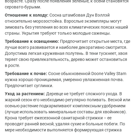
возрасте. Сразу после появления зеленые, к осени становятся
серовато-бурыми.
Отношение к холоду:
Сосна штамбовая Дун Вэллэй
относительно морозостойка. Взрослые экземпляры могут
зимовать без утепления во всех климатических поясах нашей
страны. Укрытия требуют только молодые саженцы.
Требование к освещению:
Предпочитает открытые места, где
лучше всего развивается и наиболее декоративно смотрится.
Допустима легкая кружевная полутень. В тени тускнеет, хвоя
теряет свою привлекательность, дерево может остановиться
в росте.
Требование к почве:
Сосне обыкновенной Doone Valley Stam
нужна хорошо проницаемая, умеренно увлажненная почва.
Предпочитает суглинки.
Уход за растением:
Деревце не требует сложного ухода. В
жаркий сезон его необходимо регулярно поливать. Весной или
осенью растение подкармливают комплексным удобрением
(лучше использовать минеральные составы для хвойников).
Крона требует ежесезонной санитарной стрижки – ее
проводят ранней весной, удаляя сухие и больные побеги. По
мере необходимости выполняется формирующая стрижка