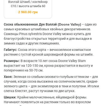
Вэллэй Штамб / контейнер
C10 / высота штамба 60
2 960.00 грн
Сосна обыкновенная Дун Вэллэй (Doone Valley)
– один из
самых красивых штамбовых хвойных декоративников.
Саженцы Pinus sylvestris Doone Valley можно купить для
благоустройства открытых территорий и для высадки в
зимних садах и других помещениях.
Габитус:
Сосна этого сорта – вечнозеленое компактное
растение с густой кроной шаровидной формы на штамбе.
Размеры:
В возрасте 10 лет сосна Doone Valley Stam
вырастает на 120-150 см, крона разрастается в высоту и
поперечнике на 50-70 см.
Хвоя:
Зеленая со слабым сизовато-голубым оттенком – для
случаев, когда сосна высажена на солнечном месте, средне-
зеленого цвета – для экземпляров в тени и полутени. Иголки
слегка блестят, растут пучками по две штуки.
Шишки:
Крайне малочисленные, яйцевидной формы.
Начинают появляться на растении только во взрослом