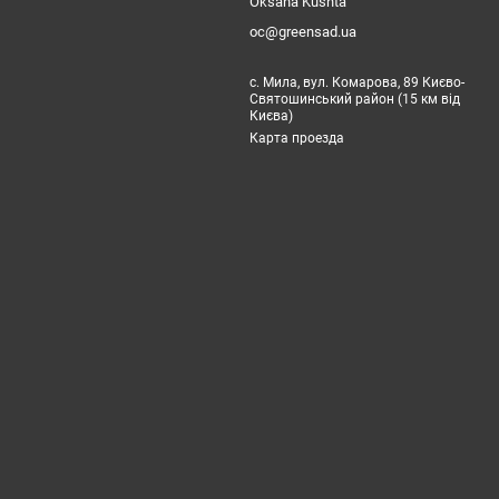
Oksana Kushta
oc@greensad.ua
с. Мила, вул. Комарова, 89 Києво-
Святошинський район (15 км від
Києва)
Карта проезда