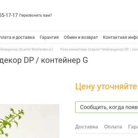
55-17-17
Перезвонить вам?
плата и доставка
Гарантия
Обмен и возврат
Контактная инф
ландекор (Scarlet Meillandecor)
Роза миниатюра Скарлет Мейландекор DP / кон
екор DP / контейнер G
Цену уточняйте
Сообщить, когда появ
Доставка
Оплата
Гар