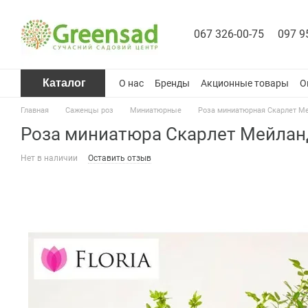
Перейти к основному контенту
067 326-00-75
097 9
Каталог
О нас
Бренды
Акционные товары
О
Главная
Саженцы роз
Миниатюрные
Роза миниатюрная Скарлет Мей
Роза миниатюра Скарлет Мейланд
Нет в наличии
Оставить отзыв