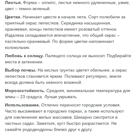
Листья.
Форма – эллипс, листья немного удлиненные, узкие,
цвет – темно-зеленый.
Цветки.
Начинает цвести в начале лета. Сорт полюбили за
приятный окрас лепестков. Серединка насыщенная,
оранжевая, концы лепестков имеют розоватый оттенок.
Издалека складывается впечатление, что общий окрас –
пастельно-оранжевый. По форме цветки напоминают
колокольчик.
Любовь к солнцу.
Палящего солнца не выносит. Подбирайте
места в затенении.
Выбор почвы.
На кислых грунтах цветет обильнее, а окрас
лепестков становится ярким. Поливают регулярно, земля
всегда должна быть немного влажной.
Морозостойкость.
Средняя, минимальная температура для
зимы – 23 градуса. Лучше укрывать.
Использование.
Отлично переносит городские условия.
Часто высаживают в городских парках, а также используют
для озеленения жилых массивов. Шикарно смотрится в
частных садах. Заметьте, куст быстро разрастается. Не
сажайте рододендроны близко друг к другу.