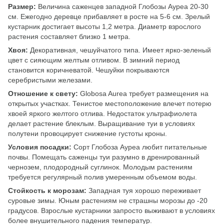
Размер:
Величина саженцев западной Глобозы Ауреа 20-30
см. Ежегодно деревце прибавляет в росте на 5-6 см. Зрелый
кустарник достигает высоты 1,2 метра. Диаметр взрослого
растения составляет близко 1 метра.
Хвоя:
Декоративная, чешуйчатого типа. Имеет ярко-зеленый
цвет с сияющим желтым отливом. В зимний период
становится коричневатой. Чешуйки покрываются
серебристыми железами.
Отношение к свету:
Globosa Aurea требует размещения на
открытых участках. Тенистое местоположение влечет потерю
хвоей яркого желтого отлива. Недостаток ультрафиолета
делает растение блеклым. Выращивание туи в условиях
полутени провоцирует снижение густоты кроны.
Условия посадки:
Сорт Глобоза Ауреа любит питательные
почвы. Помещать саженцы туи разумно в дренированный
чернозем, плодородный суглинок. Молодым растениям
требуется регулярный полив умеренным объемом воды.
Стойкость к морозам:
Западная туя хорошо переживает
суровые зимы. Юным растениям не страшны морозы до -20
градусов. Взрослые кустарники запросто выживают в условиях
более внушительного падения температур.