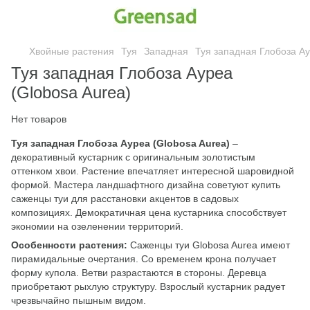
Хвойные растения
Туя
Западная
Туя западная Глобоза Ау
Туя западная Глобоза Ауреа
(Globosa Aurea)
Нет товаров
Туя западная Глобоза Ауреа (Globosa Aurea)
–
декоративный кустарник с оригинальным золотистым
оттенком хвои. Растение впечатляет интересной шаровидной
формой. Мастера ландшафтного дизайна советуют купить
саженцы туи для расстановки акцентов в садовых
композициях. Демократичная цена кустарника способствует
экономии на озеленении территорий.
Особенности растения:
Саженцы туи Globosa Aurea имеют
пирамидальные очертания. Со временем крона получает
форму купола. Ветви разрастаются в стороны. Деревца
приобретают рыхлую структуру. Взрослый кустарник радует
чрезвычайно пышным видом.