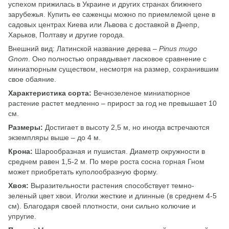
успехом прижилась в Украине и других странах ближнего
зарубежья. Купить ее саженцы можно по приемлемой цене в
садовых центрах Киева или Львова с доставкой в Днепр,
Харьков, Полтаву и другие города.
Внешний вид: Латинской название дерева –
Pinus mugo
Gnom
. Оно полностью оправдывает ласковое сравнение с
миниатюрным существом, несмотря на размер, сохранившим
свое обаяние.
Характеристика сорта:
Вечнозеленое миниатюрное
растение растет медленно – прирост за год не превышает 10
см.
Размеры:
Достигает в высоту 2,5 м, но иногда встречаются
экземпляры выше – до 4 м.
Крона:
Шарообразная и пушистая. Диаметр окружности в
среднем равен 1,5-2 м. По мере роста сосна горная Гном
может приобретать куполообразную форму.
Хвоя:
Выразительности растения способствует темно-
зеленый цвет хвои. Иголки жесткие и длинные (в среднем 4-5
см). Благодаря своей плотности, они сильно колючие и
упругие.