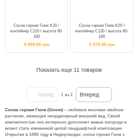
Сосна горная Гном K20 /
Сосна горная Гном K20 /
контейнер C110 / высота 80-
контейнер C130 / высота 80-
100
100
4 099.00 грн
2 970.00 грн
Показать еще 11 товаров
Назад
Вперед
1
из 2
Сосна горная Гном (Gnom)
– любимое многими хвойное
растение, имеющее неординарный внешний вид. Своей
компактностью оно интересно дополняет живые изгороди и
может стать изюминкой целой ландшафтной композиции.
Открытая в 1890 году в Нидерландах, сосна горная Гном с