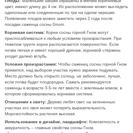
Плоды:
Маленькие шишки окрашены в мягкий коричневый
цвет, имеют длину до 4 см. Их расположение может выглядеть
одиночным или соединенным по три на одном черешке.
Появление плодов можно заметить через 2 года после
посадки саженца сосны Gnom.
Корневая система:
Корни сосны горной Гном могут
приспосабливаться к любым условиям произрастания. При
тяжелом грунте корни располагаются поверхностно. Если
почва легкая и имеет хороший дренаж, корневой стержень
уходит далеко вглубь.
Условия произрастания:
Чтобы саженец сосны горной Гном
прижился, над выбором участка нужно заранее подумать.
Место должно быть открыто солнцу, не заболочено, лучше,
если почва будет плодородна. Сажать рекомендуется
саженцы в возрасте 3-5-ти лет вместе с земляным комом, в
котором сформировалась корневая система.
Отношение к свету:
Дерево любит свет, на затененных
участках его хвоя может потерять выразительность.
Морозостойкость растения высокая.
Использование в дизайне, ландшафте:
Компактность и
аккуратность – главные свойства сосны Гном,