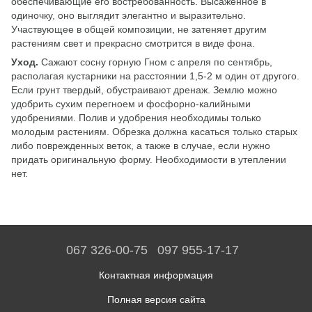
обеспечивающие его востребованность. Высаженное в
одиночку, оно выглядит элегантно и выразительно.
Участвующее в общей композиции, не затеняет другим
растениям свет и прекрасно смотрится в виде фона.
Уход.
Сажают сосну горную Гном с апреля по сентябрь,
располагая кустарники на расстоянии 1,5-2 м один от другого.
Если грунт твердый, обустраивают дренаж. Землю можно
удобрить сухим перегноем и фосфорно-калийными
удобрениями. Полив и удобрения необходимы только
молодым растениям. Обрезка должна касаться только старых
либо поврежденных веток, а также в случае, если нужно
придать оригинальную форму. Необходимости в утеплении
нет.
067 326-00-75
097 955-17-17
Контактная информация
Полная версия сайта