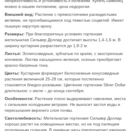
неприхотливость и устойчивость к болезням. Купить саженец
можно в нашем питомнике, цена недорогая.
Внешний вид:
Растение с прямостоячими раскидистыми
ветвями, не прогибающимися под тяжестью соцветий. Имеет
пышную округлую крону.
Размеры:
При благоприятных условиях гортензия
метельчатая Сильвер Доллар достигает высоты 1,4-1,6 м. В
ширину кустарник разрастается до 1,8-2 м.
Листья:
Эллипсовидные, зубчатые по краям, с заостренным
кончиком. Листва насыщенно-зеленая, осенью приобретает
красно-багряные тона.
Цветы:
Кустарник формирует белоснежные конусовидные
растения величиной 25-28 см, которые постепенно
становятся бледно-розовыми. Цветение гортензии Silver Dollar
длительное: с июля – до конца сентября.
Особенности:
Растение плохо выдерживает сквозняки, места
с сильными холодными ветрами. Не выносит застоя воды и
пересыхания верхнего слоя почвы.
Светолюбивость:
Метельчатая гортензия Сильвер Доллар
хорошо растет на освещенных местах, но не под палящим
полуденным солнцем. В дневные часы предпочитает ажурную