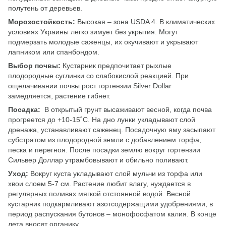
полутень от деревьев.
Морозостойкость:
Высокая – зона USDA 4. В климатических
условиях Украины легко зимует без укрытия. Могут
подмерзать молодые саженцы, их окучивают и укрывают
лапником или спанбондом.
Выбор почвы:
Кустарник предпочитает рыхлые
плодородные суглинки со слабокислой реакцией. При
ощелачивании почвы рост гортензии Silver Dollar
замедляется, растение гибнет.
Посадка:
В открытый грунт высаживают весной, когда почва
прогреется до +10-15˚С. На дно лунки укладывают слой
дренажа, устанавливают саженец. Посадочную яму засыпают
субстратом из плодородной земли с добавлением торфа,
песка и перегноя. После посадки землю вокруг гортензии
Сильвер Доллар утрамбовывают и обильно поливают.
Уход:
Вокруг куста укладывают слой мульчи из торфа или
хвои слоем 5-7 см. Растение любит влагу, нуждается в
регулярных поливах мягкой отстоянной водой. Весной
кустарник подкармливают азотсодержащими удобрениями, в
период распускания бутонов – монофосфатом калия. В конце
лета вносят органику.