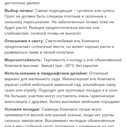
достаточно далеко.
Выбор почвы:
Самая подходящая – суглинок или супесь.
Грунт не должен быть слишком плотным и склонным к
сильному пересыханию. На заболоченных почвах тоже не
будет расти. Реакция предпочтительна кислая или
слабокислая, соленой почвы не выносит.
Отношение к свету:
Светолюбивая ель Компакта
предпочитает солнечные места, но может хорошо расти и
развиваться также в легкой полутени.
Морозостойкость:
Терпимость к холоду у ели обыкновенной
Компакта высокая. Зимует при –30°С без укрытия.
Использование в ландшафтном дизайне:
Отличный
вариант для маленького сада. Миниатюрная ель Компакта
украсит собой небольшой каменный сад, альпийскую горку,
газон или клумбу. Подходят для групповых посадок и в соло.
На больших участках могут составлять очень гармоничную
композицию с другими, более высокими хвойными породами.
Условия посадки:
Саженцы Компакта лучше всего
приживаются весной или ранней осенью, когда нет угрозы
сильных заморозков. Высаживают молодые обыкновенные
ели в ямы глубиной около полуметра с уложенным на дно