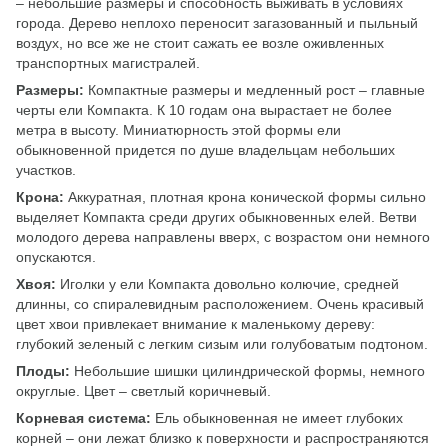
– небольшие размеры и способность выживать в условиях
города. Дерево неплохо переносит загазованный и пыльный
воздух, но все же не стоит сажать ее возле оживленных
транспортных магистралей.
Размеры:
Компактные размеры и медленный рост – главные
черты ели Компакта. К 10 годам она вырастает не более
метра в высоту. Миниатюрность этой формы ели
обыкновенной придется по душе владельцам небольших
участков.
Крона:
Аккуратная, плотная крона конической формы сильно
выделяет Компакта среди других обыкновенных елей. Ветви
молодого дерева направлены вверх, с возрастом они немного
опускаются.
Хвоя:
Иголки у ели Компакта довольно колючие, средней
длинны, со спиралевидным расположением. Очень красивый
цвет хвои привлекает внимание к маленькому дереву:
глубокий зеленый с легким сизым или голубоватым подтоном.
Плоды:
Небольшие шишки цилиндрической формы, немного
округлые. Цвет – светлый коричневый.
Корневая система:
Ель обыкновенная не имеет глубоких
корней – они лежат близко к поверхности и распространяются