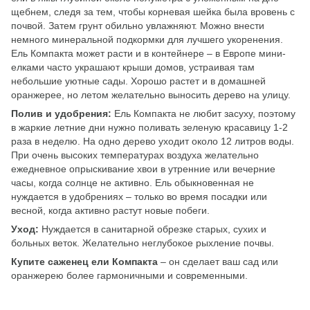
щебнем, следя за тем, чтобы корневая шейка была вровень с
почвой. Затем грунт обильно увлажняют. Можно внести
немного минеральной подкормки для лучшего укоренения.
Ель Компакта может расти и в контейнере – в Европе мини-
елками часто украшают крыши домов, устраивая там
небольшие уютные сады. Хорошо растет и в домашней
оранжерее, но летом желательно выносить дерево на улицу.
Полив и удобрения:
Ель Компакта не любит засуху, поэтому
в жаркие летние дни нужно поливать зеленую красавицу 1-2
раза в неделю. На одно дерево уходит около 12 литров воды.
При очень высоких температурах воздуха желательно
ежедневное опрыскивание хвои в утренние или вечерние
часы, когда солнце не активно. Ель обыкновенная не
нуждается в удобрениях – только во время посадки или
весной, когда активно растут новые побеги.
Уход:
Нуждается в санитарной обрезке старых, сухих и
больных веток. Желательно неглубокое рыхление почвы.
Купите саженец ели Компакта
– он сделает ваш сад или
оранжерею более гармоничными и современными.