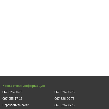
 а с низу оттенок становится светлее
. Они имеют приятный аромат
 минимально сквозняков. Грунт подойдет универсальный,
. Удобрять следует в период вегетации и в конце августа для
 застоя у корней. Лучше всего растение подстригать, чтобы
римерно начало апреля, или же ранней осенью.
Контактная информация
067 326-00-75
067 326-00-75
097 955-17-17
067 326-00-75
067 326-00-75
Перезвонить вам?