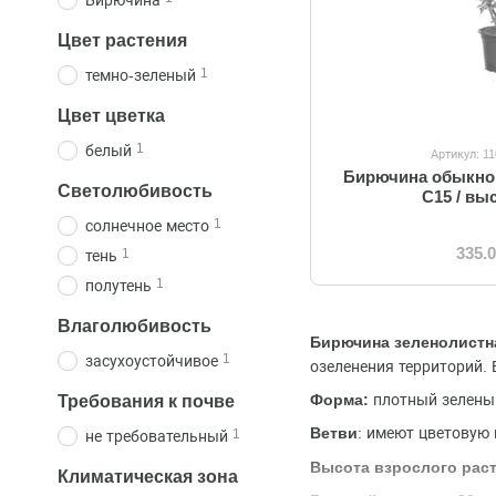
Бирючина
Цвет растения
1
темно-зеленый
Цвет цветка
1
белый
Артикул: 1
Бирючина обыкнов
Светолюбивость
C15 / вы
1
солнечное место
335.
1
тень
1
полутень
Влаголюбивость
Бирючина зеленолистн
1
засухоустойчивое
озеленения территорий.
Форма:
плотный зелены
Требования к почве
Ветви
: имеют цветовую 
1
не требовательный
Высота взрослого раст
Климатическая зона