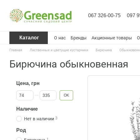
Перейти к основному контенту
067 326-00-75
097 9
Каталог
О нас
Бренды
Акционные товары
О
Главная
Лиственные и цветущие кустарники
Бирючина
Обыкновенн
Бирючина обыкновенная
Цена, грн
От Цена, грн
До Цена, грн
OK
Наличие
3
Нет в наличии
Род
1