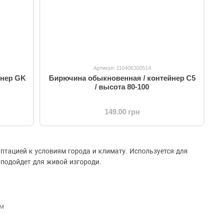
Артикул: 110406300514
йнер GK
Бирючина обыкновенная / контейнер C5
/ высота 80-100
149.00 грн
птацией к условиям города и климату. Используется для
подойдет для живой изгороди.
 м