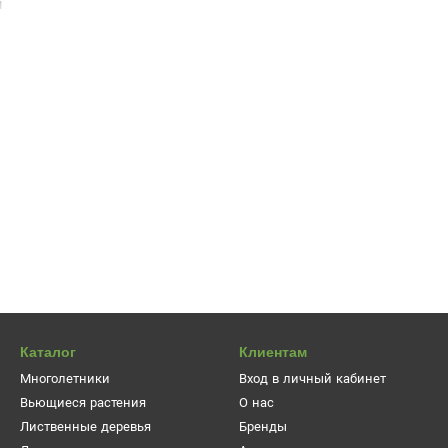
м
листка составляет 10 см, сверху они имеют темно-зеленую окраску,
ль
 собраны в отдельные пучки, имеют красивую кремовую окраску
большими ядовитыми ягодами черного цвета
и разветвленные и достаточно мощные
я развития:
садить растение нужно на солнечных площадках, где
тение не любит сильных ветров и тени. которые замедляют ее рост
морозостойкое растение.Полив средний - не должно быть водного
и привлекательный вид
осадки:
бирючина хорошо принимается весной после оттепелей, п
Каталог
Клиентам
Многолетники
Вход в личный кабинет
Вьющиеся растения
О нас
Лиственные деревья
Бренды