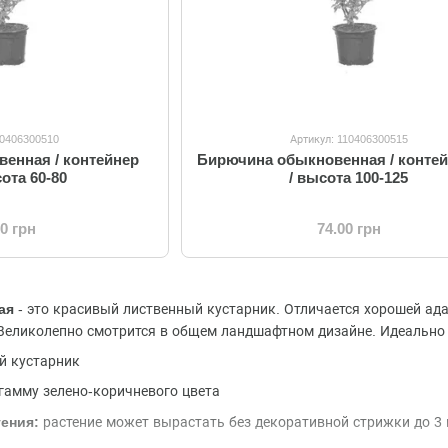
10406300510
Артикул: 110406300515
енная / контейнер
Бирючина обыкновенная / конте
сота 60-80
/ высота 100-125
00 грн
74.00 грн
ая
- это красивый лиственный кустарник. Отличается хорошей ада
 Великолепно смотрится в общем ландшафтном дизайне. Идеально 
й кустарник
гамму зелено-коричневого цвета
ения:
растение может вырастать без декоративной стрижки до 3