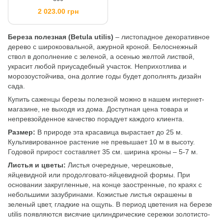
2 023.00 грн
Береза полезная (Betula utilis)
– листопадное декоративное
дерево с широкоовальной, ажурной кроной. Белоснежный
ствол в дополнение с зеленой, а осенью желтой листвой,
украсит любой приусадебный участок. Неприхотлива и
морозоустойчива, она долгие годы будет дополнять дизайн
сада.
Купить саженцы березы полезной можно в нашем интернет-
магазине, не выходя из дома. Доступная цена товара и
непревзойденное качество порадует каждого клиента.
Размер:
В природе эта красавица вырастает до 25 м.
Культивированное растение не превышает 10 м в высоту.
Годовой прирост составляет 35 см. ширина кроны – 5-7 м.
Листья и цветы:
Листья очередные, черешковые,
яйцевидной или продолговато-яйцевидной формы. При
основании закругленные, на конце заостренные, по краях с
небольшими зазубринами. Кожистые листья окрашены в
зеленый цвет, гладкие на ощупь. В период цветения на березе
utilis появляются висячие цилиндрические сережки золотисто-