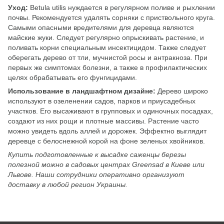
Уход:
Betula utilis нуждается в регулярном поливе и рыхлении
почвы. Рекомендуется удалять сорняки с приствольного круга.
Самыми опасными вредителями для деревца являются
майские жуки. Следует регулярно опрыскивать растение, и
поливать корни специальным инсектицидом. Также следует
оберегать дерево от тли, мучнистой росы и антракноза. При
первых же симптомах болезни, а также в профилактических
целях обрабатывать его фунгицидами.
Использование в ландшафтном дизайне:
Дерево широко
используют в озеленении садов, парков и приусадебных
участков. Его высаживают в групповых и одиночных посадках,
создают из них рощи и плотные массивы. Растение часто
можно увидеть вдоль аллей и дорожек. Эффектно выглядит
деревце с белоснежной корой на фоне зеленых хвойников.
Купить подготовленные к высадке саженцы
березы
полезной
можно в садовых центрах Greensad в Киеве или
Львове. Наши сотрудники оперативно организуют
доставку в любой регион Украины.